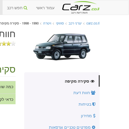
עמוד ראשי
חפש רכב
חוות דעת רכב
carz.co.il
>
יצרני רכב
>
סוזוקי
>
ויטרה
>
1990 - 1998 - סקירה מקיפה
חוות
סקיר
סקירה מקיפה
כמה שוו
חוות דעת
כדאי לק
בטיחות
מחירון
מפרטים טכניים וגרסאות