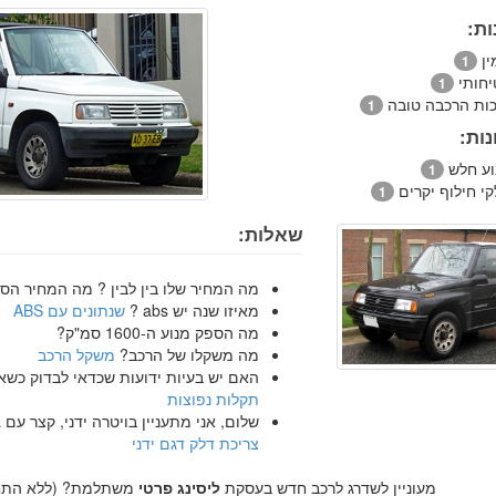
ות:
ין
1
יחותי
1
כות הרכבה טובה
1
ות:
וע חלש
1
י חילוף יקרים
1
שאלות:
מה המחיר שלו בין לבין ? מה המחיר הס
מאיזו שנה יש abs ?
שנתונים עם ABS
מה הספק מנוע ה-1600 סמ"ק?
מה משקלו של הרכב?
משקל הרכב
האם יש בעיות ידועות שכדאי לבדוק כשאני
תקלות נפוצות
שלום, אני מתעניין בויטרה ידני, קצר עם 
צריכת דלק דגם ידני
מעוניין לשדרג לרכב חדש בעסקת
ליסינג פרטי
משתלמת? (ללא התחי