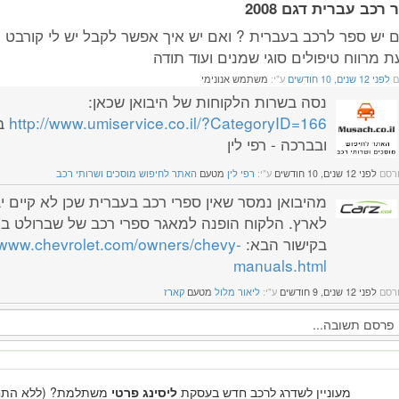
רכב עברית דגם 2008
ת מרווח טיפולים סוגי שמנים ועוד תודה
ם
לפני 12 שנים, 10 חודשים
ע"י:
משתמש אנונימי
נסה בשרות הלקוחות של היבואן שכאן:
http://www.umiservice.co.il/?CategoryID=166
ב
ובברכה - רפי לין
רסם
לפני 12 שנים, 10 חודשים
ע"י:
רפי לין
מטעם
האתר לחיפוש מוסכים ושרותי רכב
מהיבואן נמסר שאין ספרי רכב בעברית שכן לא קיים י
לארץ. הלקוח הופנה למאגר ספרי רכב של שברולט בא
בקישור הבא:
//www.chevrolet.com/owners/chevy-
manuals.html
רסם
לפני 12 שנים, 9 חודשים
ע"י:
ליאור מלול
מטעם
קארז
מעוניין לשדרג לרכב חדש בעסקת
ליסינג פרטי
משתלמת? (ללא התחי