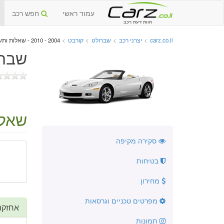
עמוד ראשי
חפש רכב
חוות דעת רכב
carz.co.il
>
יצרני רכב
>
שברולט
>
קורבט
>
2004 - 2010 - שאלות ותשובות
שברולט
שאלו
סקירה מקיפה
בטיחות
מחירון
מפרטים טכניים וגרסאות
אחזקה
תמונות