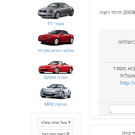
האם יש ספר לרכב בעברית ? ואם יש איך אפשר לקבל יש לי קורבט 2008 הייתי רוצה
אאודי TT
הצלחה
אלפא רומיאו ספיידר
בוא מסודר
נגלית
הונדה S2000
http:
טויוטה MR2
שאל אותנו שאלה
יבות)
רשום חוות דעת