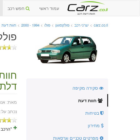
עמוד ראשי
חפש רכב
חוות דעת רכב
carz.co.il
>
יצרני רכב
>
פולקסווגן
>
פולו
>
1994 - 2000
>
חוות דעת
פולקסוו
חוות
דלתו
סקירה מקיפה
חוות דעת
מאת:
אנו
נכתב על:
בטיחות
מחירון
"הרכב 
מפרטים טכניים וגרסאות