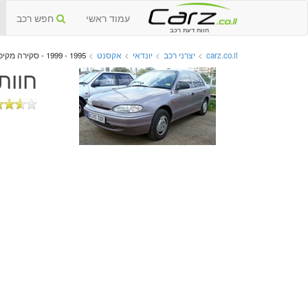
עמוד ראשי
חפש רכב
חוות דעת רכב
carz.co.il
>
יצרני רכב
>
יונדאי
>
אקסנט
>
1995 - 1999 - סקירה מקיפה
חוות