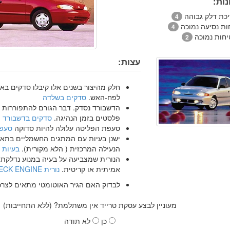
ות:
יכת דלק גבוהה
4
ות נסיעה נמוכה
4
יחות נמוכה
2
עצות:
חלק מהיצור בשנים אלו קיבלו סדקים באי
לפח-האש.
סדקים בשלדה
הדשבורד נסדק. דבר הגורם להתפוררות 
פלסטים בזמן הנהיגה.
סדקים בדשבורד
סעפת הפליטה עלולה להיות סדוקה
סעפת
ישנן בעיות עם המתגים החשמליים בתא 
הנעילה המרכזית ( הלא מקורית).
בעיות 
הנורית שמצביעה על בעיה במנוע נדלקת,
אמיתית או קריטית.
נורית CHECK ENGINE
לבדוק האם הגיר האוטומטי מתאים לצרכ
מעוניין לבצע עסקת טרייד אין משתלמת? (ללא התחייבות)
כן
לא תודה