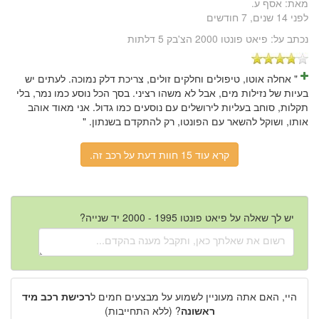
מאת:
אסף ע.
לפני 14 שנים, 7 חודשים
נכתב על:
פיאט פונטו 2000 הצ'בק 5 דלתות
" אחלה אוטו, טיפולים וחלקים זולים, צריכת דלק נמוכה. לעתים יש
בעיות של נזילות מים, אבל לא משהו רציני. בסך הכל נוסע כמו נמר, בלי
תקלות, סוחב בעליות לירושלים עם נוסעים כמו גדול. אני מאוד אוהב
אותו, ושוקל להשאר עם הפונטו, רק להתקדם בשנתון. "
קרא עוד 15 חוות דעת על רכב זה.
יש לך שאלה על פיאט פונטו 1995 - 2000 יד שנייה?
היי, האם אתה מעוניין לשמוע על מבצעים חמים ל
רכישת רכב מיד
ראשונה
? (ללא התחייבות)