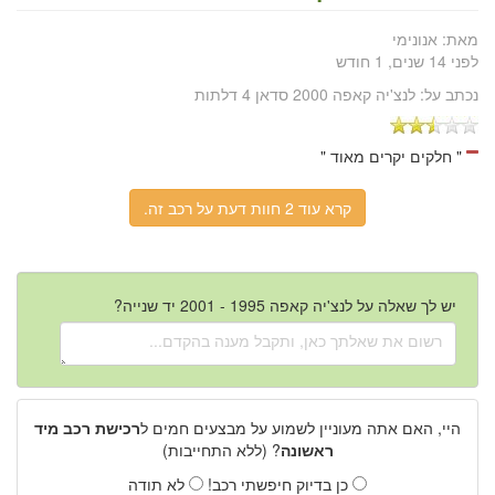
מאת:
אנונימי
לפני 14 שנים, 1 חודש
נכתב על:
לנצ'יה קאפה 2000 סדאן 4 דלתות
" חלקים יקרים מאוד "
קרא עוד 2 חוות דעת על רכב זה.
יש לך שאלה על לנצ'יה קאפה 1995 - 2001 יד שנייה?
היי, האם אתה מעוניין לשמוע על מבצעים חמים ל
רכישת רכב מיד
ראשונה
? (ללא התחייבות)
כן בדיוק חיפשתי רכב!
לא תודה