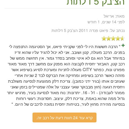
הצ'בק 5 דלתות
מאת:
אריאל
לפני 14 שנים, 1 חודש
נכתב על:
פיאט פנדה 2011 הצ'בק 5 דלתות
" הרבה חששות היו לי לפני שקניתי פיאט, אך הסטיגמה התנפצה לי
בפנים. הרכב מעולה, קטן ושובב. אני לא יכול להגיד עליו שהוא זריז
במיוחד אבל הוא גם לא איטי וסוחב בסדר גמור. אין תחושה ממש של
רכב קטן, האבזור יחסית לקבוצה הוא מפנק עם מחשב דרך מאוד מאוד
מפורט ונוח, כפתור CITY מעולה לחניות ומערכת לסיוע בשיפוע אשר
מזהה כאשר הרכב בשיפוע ומחזיקה את הברקס לבד 2 שניות אחרי
שעוזבים אותו (בגיר ידני כמובן). צריכת דלק ממוצעת לנסיעה משולבת
ויחסית רגועה (חוץ מבבוקר שאני עצבני על אלה שמטיילים בזמן שאני
ממהר לעבודה) - 1ל - 16. יתרונות: נוח מאוד לנסיעה בעיר, מרגיש יותר
גדול ממה שהוא באמת, צריכת דלק, עיצוב. חסרונות: רעשי רוחות
בנסיעה מהירה מחוץ לעיר, בטיחות יחסית נמוכה לרכבים של היום. "
קרא עוד 24 חוות דעת על רכב זה.