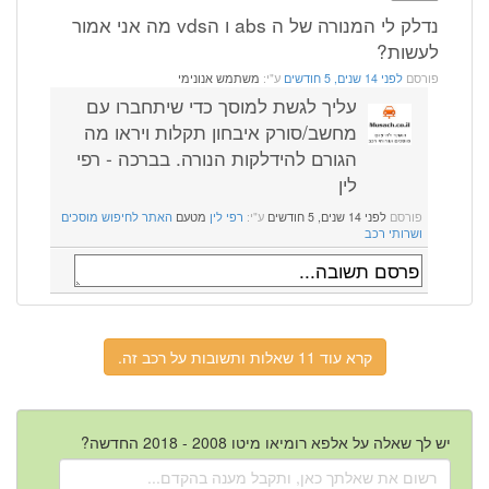
נדלק לי המנורה של ה abs ו הvds מה אני אמור
לעשות?
פורסם
לפני 14 שנים, 5 חודשים
ע"י:
משתמש אנונימי
עליך לגשת למוסך כדי שיתחברו עם
מחשב/סורק איבחון תקלות ויראו מה
הגורם להידלקות הנורה. בברכה - רפי
לין
פורסם
לפני 14 שנים, 5 חודשים
ע"י:
רפי לין
מטעם
האתר לחיפוש מוסכים
ושרותי רכב
קרא עוד 11 שאלות ותשובות על רכב זה.
יש לך שאלה על אלפא רומיאו מיטו 2008 - 2018 החדשה?