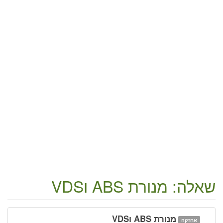
שאלה: מנורת ABS וVDS
מנורת ABS וVDS
אחזקה