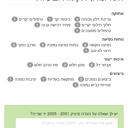
אחזקה
צריכת דלק גבוהה
ביטוח יקר
טיפולים יקרים
1
1
4
חלקי חילוף יקרים
מחיר רכישה גבוה
1
1
טיפולים מסובכים
1
נוחות נסיעה
נסיעה נוקשה
נוחות נסיעה נמוכה
מרכב נמוך
3
3
4
היגוי לא טוב
1
איכות ייצור
אבזור דל
מזגן חלש
פח הרכב חלש
1
2
2
ביצועים
ביצועים נמוכים
מתקשה בעליות
יציבות נמוכה
1
1
3
אחיזת כביש נמוכה
1
יש לך שאלה על הונדה סיוויק 2001 - 2005 יד שנייה?