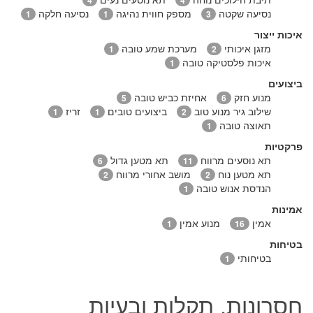
נסיעה שקטה
מספק חווית נהיגה
נסיעה חלקה
1
1
3
איכות ייצור
מזגן איכותי
מערכת שמע טובה
1
2
איכות פלסטיקה טובה
1
ביצועים
מנוע חזק
אחיזת כביש טובה
5
6
שילוב גיר מנוע טוב
ביצועים טובים
זריז
1
1
2
תאוצה טובה
1
פרקטיות
תא נוסעים מרווח
תא מטען גדול
6
11
תא מטען נוח
מושב אחורי מרווח
2
2
הנדסת אנוש טובה
1
אמינות
אמין
מנוע אמין
1
16
בטיחות
בטיחותי
1
חסרונות, תקלות ובעיות