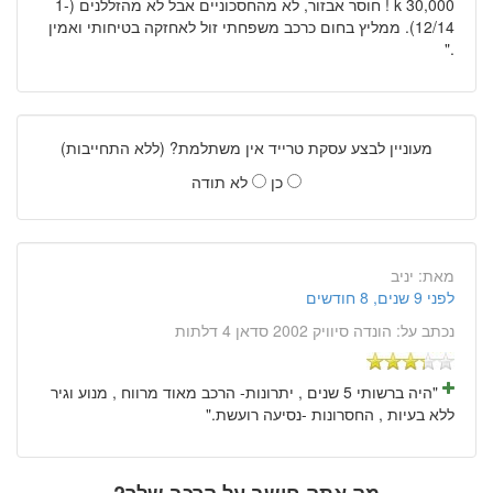
30,000 k ! חוסר אבזור, לא מהחסכוניים אבל לא מהזללנים (1-
12/14). ממליץ בחום כרכב משפחתי זול לאחזקה בטיחותי ואמין
."
מעוניין לבצע עסקת טרייד אין משתלמת? (ללא התחייבות)
כן
לא תודה
מאת:
יניב
לפני 9 שנים, 8 חודשים
נכתב על:
הונדה סיוויק 2002 סדאן 4 דלתות
"היה ברשותי 5 שנים , יתרונות- הרכב מאוד מרווח , מנוע וגיר
ללא בעיות , החסרונות -נסיעה רועשת."
מה אתה חושב על הרכב שלך?