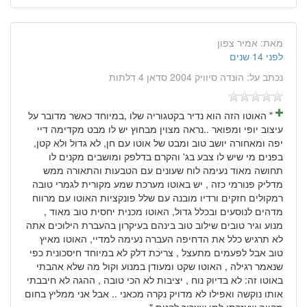
מאת:
אמיר צפון
לפני 14 שנים
נכתב על:
הונדה סיוויק 2004 סדאן 4 דלתות
" האוטו הזה הוא נדיר בקטגוריה שלו ,במיוחד כאשר מדובר על
עיצוב יופי ומפואר ..נראה מצוין מבחוץ יש לו מבט מקדימה דיי
יפה ומאחורה יושב טוב ומבט של אוטו עם חן, לא גדול ולא קטן,
בפנים מי שיש לו צבע בג' והקרם בדלפק ומושבים מקנים לו
תחושה מאוד נעימה לוח שעונים עם הטבעות והתאורה ממש
מדליק פנורמי כזה , יש באוטו מערכת שמע מקורית לגמרי טובה
רמקולים חזקים ורדיו מובנה עם שלל פונקציות האוטו עם מרווח
מדהים לנוסעים ובכלל גדול, האוטו מכנית יחסית טוב מאוד ,
מנוע וגיר טובים שילוב טוב בינהם בעיקרון בהעברת הילוכים אתה
לא תרגיש כלל את הדחיפה העברה נעימה למדיי, האוטו מאיץ
טוב אבל לפעמים מתעצל , צריכת דלק לא במיוחד חיסכונית כפי
שנאמר רגילה , האוטו שקט ומעודן במנוע וקול מה שלא אהבתי
באוטו זה: לא בדיוק נוח , יציבות לא הכי טובה , ההגה לא חיבבתי
אותו נוקשה ואפילו לא מדויק נקרה מכאני .. אבל אני ממליץ בחום
מקווה שעזרתי למי שצריך לקנות "