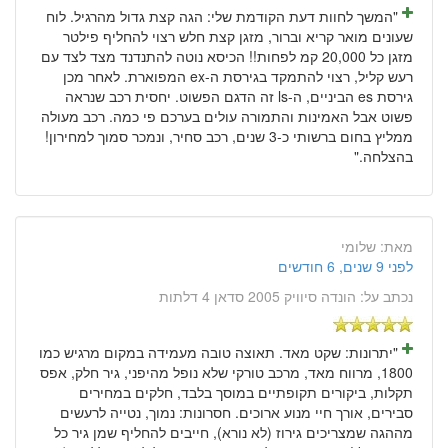
"המשך לחוות דעת הקודמת שלי: הגה קצת גדול מהרגיל. לוח
שעונים מואר קריא וברור, מזגן קצת חלש רצוי להחליף פילטר
מזגן כל 20,000 קמ לפחות!! הכיסא נוטה להתנדנד מצד לצד עם
רעש קליל, רצוי להתמקד בגירסת ה-ex המפוארת. לאחר מכן
גירסת es הביניים, ה-ls זה הדגם הפשוט. יחסית רכב שנראה
פשוט אבל האמינות והתמורה עולים בערכם פי כמה. רכב מעולה
ממליץ בחום ברשותי כ-3 שנים, רכב סחיר, ונמכר סמוך למחירון!
בהצלחה."
מאת:
שלומי
לפני 9 שנים, 6 חודשים
נכתב על:
הונדה סיוויק 2005 סדאן 4 דלתות
"יתרונות: שקט מאד. תאוצה טובה מעמידה במקום מרגיש כמו
1800, מרווח מאד, מרכב טורקי שלא נופל מהיפני, גיר חלק, אפס
תקלות, ביקורים תקופתיים במוסך בלבד, חלקים במחירים
סבירים, אורך חיי מנוע ארוכים. חסרונות: נמוך, נטייה לרעשים
מההגה שמצריכים גירוז (לא נורא), חייבים להחליף שמן גיר כל