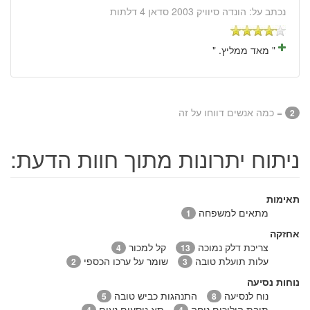
נכתב על:
הונדה סיוויק 2003 סדאן 4 דלתות
" מאד ממליץ. "
= כמה אנשים דווחו על זה
2
ניתוח יתרונות מתוך חוות הדעת:
תאימות
מתאים למשפחה
1
אחזקה
צריכת דלק נמוכה
קל למכור
4
13
עלות תועלת טובה
שומר על ערכו הכספי
2
3
נוחות נסיעה
נוח לנסיעה
התנהגות כביש טובה
5
8
תיבת הילוכים נוחה
תא נוסעים נעים
4
4