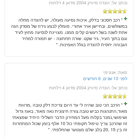
נכתב על:
הונדה סיוויק 2004 סדאן 4 דלתות
" רכב חסכוני בדלק, איכות נסיעה מעולה, יש להונדה מחלה
במשולשים, ובחיישן אויר אחורי. מומלץ לבצע גירוז של מסרק הגה
אחת לשנה בשל רעשים קלים ממנו. מצויינת לנסיעה מחוץ לעיד
וגם בתוך העיר, גיר שקט. שורה תחתונה - יש תמורה למחיר
הגבוהה יחסית להונדה בגלל האמינות. "
מאת:
אנונימי
לפני 13 שנים, 6 חודשים
נכתב על:
הונדה סיוויק 2004 סדאן 4 דלתות
" הרכב הכי טוב שהיה לי עד היום צריכת דלק טובה ,מרוווח
מאוד,התנהגות כביש טובה.צורה חיצונית נאה מאוד, באגז גדול
ושימושי,נמכר בקלות מעל המחירון הדבר השלילי היחיד שמצאתי
זה שהרכב צריך טיפול תקופתי כול 10 אלף בזמן שכול המתחרות
זה בין 15 ,20 בלב שלם מצטער שהחלפתי. "