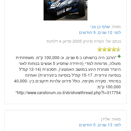
מאת:
שחף בן צבי
לפני 12 שנים, 9 חודשים
נכתב על:
הונדה סיוויק 2005 סדאן 4 דלתות
"הרכב היה ברשותנו כ-6 שנים, וכ-100,000 ק"מ. משפחתית
מעולה, מרווחת למדי (היחידה שתסיע 5 אנשים בנוחות לאור
היעדר מנהרת הינע במושב האמצעי), חסכונית (12-14 קמ"ל
בנסיעה עירונית, 15-17 קמ"ל בנסיעה בינעירונית) ואמינה
במיוחד. סקירה מקיפה, כולל פירוט עלויות תיקונים בין 40,000-
100,000 ק"מ:
http://www.carsforum.co.il/vb/showthread.php?t=317754"
מאת:
אלירן
לפני 13 שנים, 5 חודשים