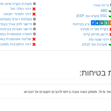
מערכת בקרת שיוט אדפטיב
כריות אוויר
זיהוי הולכי רגל
ABS
זיהוי תמרורי תנועה
ESC (נקרא גם: ESP)
מצלמת רוורס (מצלמה 
7
6
4
3
ציון בטיחות
חיישני לחץ אוויר בצמי
בקרת סטייה מנתיב
חיישני חגורות בטיחות
תאורה אוטומטית בנסי
חיישן מרחק קדמי
שליטה אוטומטית באור
זיהוי שטח מת
זיהוי התקרבות מסוכנ
מערכת עזר לבלם
 בטיחות:
אד גדול, מספק הגנה טובה ביחס לרכבים הקטנים על הכביש.