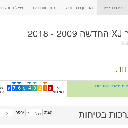
רכבים לפי יצרן
מחירון רכב חדש
כתוב חוות דעת
שאלות ותשובו
 - 2018
ות
יחות משרד התחבורה
7
6
4
3
1
לא
0
2
5
8
מא
בטיחותי
בטיח
כות בטיחות
שנה:
גרסה: