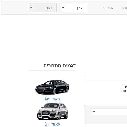
ת
התחבר
דגמים מתחרים
ד
ותי
אאודי A8
אאודי Q7