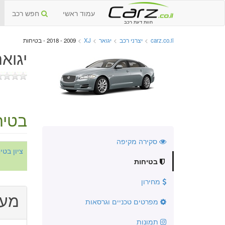
עמוד ראשי
חפש רכב
חוות דעת רכב
carz.co.il
>
יצרני רכב
>
יגואר
>
XJ
>
2009 - 2018 - בטיחות
יגואר XJ החדשה 2009
בטיח
סקירה מקיפה
ציון בט
בטיחות
מחירון
מער
מפרטים טכניים וגרסאות
תמונות