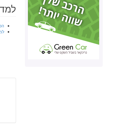
למד 
הס
למ