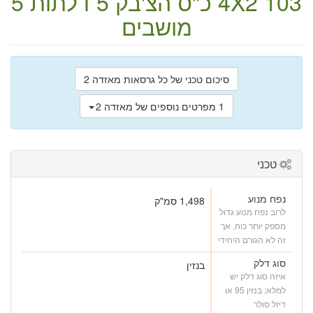
103 כ"ס
4X2
הצ'בק
5 דלתות
5
מושבים
סיכום טכני של כל גרסאות מאזדה 2
1 מפרטים נוספים של מאזדה 2
טכני
נפח מנוע
1,498 סמ"ק
לרוב נפח מנוע גדול
מספק יותר כוח, אך
זה לא הגורם היחידי
סוג דלק
בנזין
איזה סוג דלק יש
למלא: בנזין 95 או
דיזל סולר