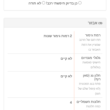
כן בדיוק חיפשתי רכב!
לא תודה
אבזור
רמת גימור
2 רמות גימור שונות
תת-דגם של הרכב
שמציין את רמת
האבזור בו
גלגלי מגנזיום
לא קיים
חישוקי סגסוגת
בגלגלים
חלון גג (סאן
לא קיים
רוף)
פתח בגג המכונית
(לא קיפול שלם של
הגג)
חלונות חשמליים
4
כמה חלונות