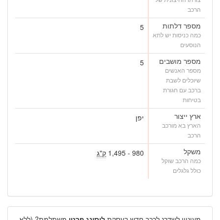
הרכב
מספר דלתות
5
כמה כניסות יש לתא
הנוסעים
מספר מושבים
5
מספר האנשים
שיוכלים לשבת
ברכב עם חגורת
בטיחות
ארץ ייצור
יפן
הארץ בא מורכב
הרכב
משקל
980 - 1,495
ק"ג
כמה הרכב שוקל
כולל גלגלים
מעוניין לשדרג לרכב חדש בעסקת
ליסינג פרטי
משתלמת? (ללא