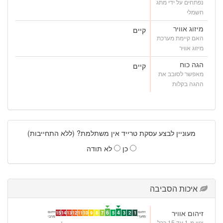
נפתחים על ידי מתג
חשמלי
מיזוג אוויר
קיים
האם קיימת מערכת
מיזוג אוויר
הגה כוח
קיים
מאפשר לסובב את
ההגה בקלות
מעוניין לבצע עסקת טרייד אין משתלמת? (ללא התחייבות)
כן
לא תודה
איכות הסביבה
זיהום אוויר
6
4
זיהום
זיהום
15
14
13
12
11
10
9
8
7
5
3
2
1
מזערי
מרבי
ציון מ-1 עד 15 ככל