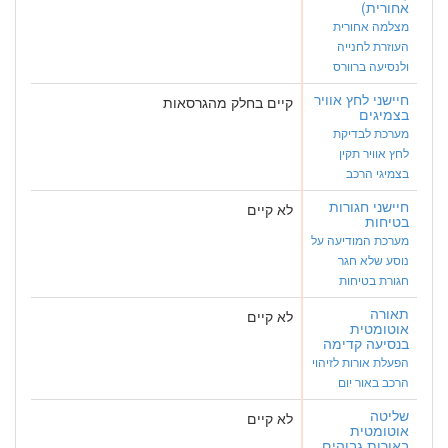
אחורית)
מצלמה אחורית
העוזרת לחנייה
ולנסיעה ברוורס
חיישני לחץ אוויר
קיים בחלק מהגרסאות
בצמיגים
מערכת לבדיקת
לחץ אוויר תקין
בצמיגי הרכב
חיישני חגורות
לא קיים
בטיחות
מערכת המודיעה על
נוסע שלא חגר
חגורת בטיחות
תאורה
לא קיים
אוטומטית
בנסיעה קדימה
הפעלת אורות לזיהוי
הרכב באור יום
שליטה
לא קיים
אוטומטית
באורות גבוהים