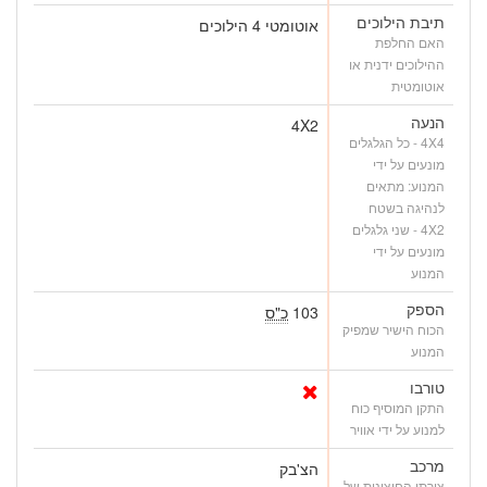
תיבת הילוכים
אוטומטי 4 הילוכים
האם החלפת
ההילוכים ידנית או
אוטומטית
הנעה
4X2
4X4 - כל הגלגלים
מונעים על ידי
המנוע: מתאים
לנהיגה בשטח
4X2 - שני גלגלים
מונעים על ידי
המנוע
הספק
103
כ"ס
הכוח הישיר שמפיק
המנוע
טורבו
התקן המוסיף כוח
למנוע על ידי אוויר
מרכב
הצ'בק
צורתו החיצונית של