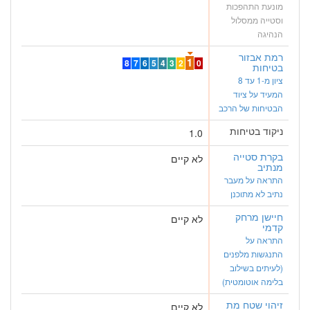
מונעת התהפכות
וסטייה ממסלול
הנהיגה
רמת אבזור
1
8
7
6
5
4
3
2
0
בטיחות
ציון מ-1 עד 8
המעיד על ציוד
הבטיחות של הרכב
ניקוד בטיחות
1.0
בקרת סטייה
לא קיים
מנתיב
התראה על מעבר
נתיב לא מתוכנן
חיישן מרחק
לא קיים
קדמי
התראה על
התנגשות מלפנים
(לעיתים בשילוב
בלימה אוטומטית)
זיהוי שטח מת
לא קיים