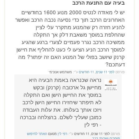
בעיה עם התנעת הרכב
יש לי מאזדה לנטיס 2000 מנוע 1600 בחודשיים
האחרונים הרכב תוך כדי נסיעה נכבה הרכב ואפשר
להניע חזרה רק שהמנוע מתקרר עלי לציין
שהחלפת במוסך משאבת דלק אך התקלה
ממשיכה הרכב נגרר פעמיים לצערי ברגע שהגיע
למוסך הרכב הניע הציעו לי כעט להחליף את חיישן
קרנק שיושב בפולי של המנוע האם זה יפתור? מה
דעתכם?
פורסם
לפני 11 שנים, 11 חודשים
ע"י:
משתמש אנונימי
נראה שכנראה באמת הבעיה היא
מחיישן גל ארכובה (קרנק) ובקש
במוסך את החיישן הישן ואם התקלה
לא תיפתר שיחזירו החיישן הישן לרכב
ויזכו אותך בעלותו. את עלות העבודה
כמובן שעליך לשלם. בהצלחה ובברכה
- רפי לין
פורסם
לפני 11 שנים, 11 חודשים
ע"י:
רפי לין
מטעם
האתר לחיפוש
מוסכים ושרותי רכב