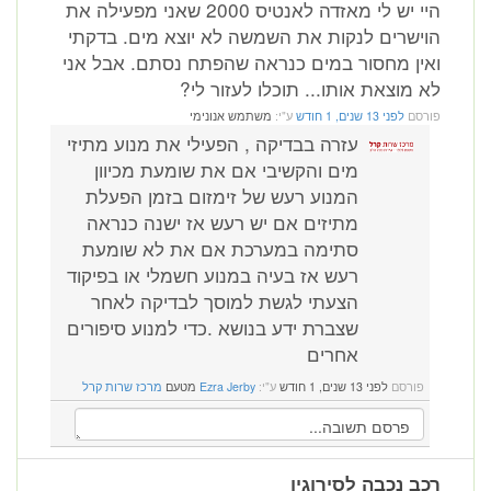
היי יש לי מאזדה לאנטיס 2000 שאני מפעילה את
הוישרים לנקות את השמשה לא יוצא מים. בדקתי
ואין מחסור במים כנראה שהפתח נסתם. אבל אני
לא מוצאת אותו... תוכלו לעזור לי?
פורסם
לפני 13 שנים, 1 חודש
ע"י:
משתמש אנונימי
עזרה בבדיקה , הפעילי את מנוע מתיזי
מים והקשיבי אם את שומעת מכיוון
המנוע רעש של זימזום בזמן הפעלת
מתיזים אם יש רעש אז ישנה כנראה
סתימה במערכת אם את לא שומעת
רעש אז בעיה במנוע חשמלי או בפיקוד
הצעתי לגשת למוסך לבדיקה לאחר
שצברת ידע בנושא .כדי למנוע סיפורים
אחרים
פורסם
לפני 13 שנים, 1 חודש
ע"י:
Ezra Jerby
מטעם
מרכז שרות קרל
רכב נכבה לסירוגין