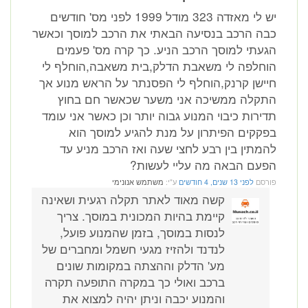
יש לי מאזדה 323 מודל 1999 לפני מס' חודשים
כבה הרכב בנסיעה הבאתי את הרכב למוסך וכאשר
הגעתי למוסך הרכב הניע. כך קרה מס' פעמים
הוחלפה לי משאבת הדלק,בית משאבה,הוחלף לי
חיישן קרנק,הוחלף לי הפסנתר על הראש מנוע אך
התקלה ממשיכה אני משער שכאשר חם בחוץ
תדירות כיבוי המנוע גבוה יותר וכן כאשר אני עומד
בפקקים הפיתרון על מנת להגיע למוסך הוא
להמתין בין רבע לחצי שעה ואז הרכב מניע עד
הפעם הבאה מה עליי לעשות?
פורסם
לפני 13 שנים, 4 חודשים
ע"י:
משתמש אנונימי
קשה מאוד לאתר תקלה רגעית ושאינה
קיימת בהיות המכונית במוסך. צריך
לנסות במוסך, בזמן שהמנוע פועל,
לנדנד ולהזיז מגעי חשמל ומחברים של
מע' הדלק וההצתה במקומות שונים
ברכב ואולי כך במקרה התופעה תקרה
והמנוע יכבה וניתן יהיה למצוא את