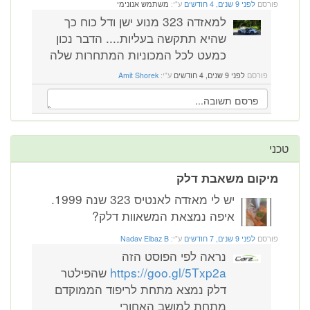
פורסם
לפני 9 שנים, 4 חודשים
ע"י:
משתמש אנונימי
למאזדה 323 מנוע ישן ודל כוח כך
שהיא תתקשה בעליות.... הדבר נכון
כמעט לכל המכוניות המתחרות שלה
פורסם
לפני 9 שנים, 4 חודשים
ע"י:
Amit Shorek
טכני
מיקום משאבת דלק
יש לי מאזדה לאנטיס 323 שנה 1999.
איפה נמצאת המשאוות דלק?
פורסם
לפני 9 שנים, 7 חודשים
ע"י:
Nadav Elbaz B
נראה לפי הפוסט הזה
https://goo.gl/5Txp2a
שהפילטר
דלק נמצא מתחת לריפוד הממוקדם
מתחת למושב האחורי