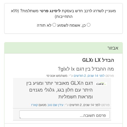
מעוניין לשדרג לרכב חדש בעסקת
ליסינג פרטי
משתלמת? (ללא
התחייבות)
כן, אשמח לשמוע
לא תודה
אבזור
הבדל LX וGLX
מה ההבדל בין דגם lx לglx?
פורסם
לפני 14 שנים, 2 חודשים
ע"י:
משתמש אנונימי
דגם הGLX מאובזר יותר ומגיע בין
היתר עם חלון בגג, גלגלי מגנזים
ומראות חשמליות
פורסם
לפני 14 שנים, 2 חודשים
ע"י:
עידן שם טוב
מטעם
קארז