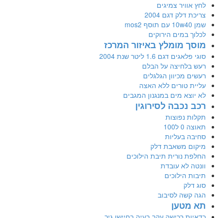
לחץ אוויר צמיגים
צריכת דלק דגם 2004
שמן 10w40 עם תוסף mos2
לכלוך במים הירוקים
מוסך מומלץ באיזור המרכז
סוגי פלאגים דגם 1.6 ליטר שנת 2004
רעש בלחיצה על הבלם
רעשים מכיוון הגלגלים
עליית טורים ללא האצה
לא יוצא מים במנגנון המגבים
רכב נכבה לסירוגין
תקלות נפוצות
תאוצה 0 ל100
סחיבה בעליות
מיקום משאבת דלק
החלפת נורית תיבת הילוכים
וונטה לא עובדת
תיבות הילוכים
סוג דלק
הגה קשה לסיבוב
תא מטען
כדאיות רכישה עקב בעיה בחיישן גיר