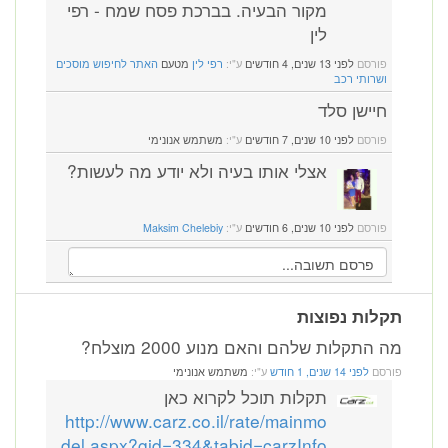
מקור הבעיה. בברכת פסח שמח - רפי
לין
פורסם
לפני 13 שנים, 4 חודשים
ע"י:
רפי לין
מטעם
האתר לחיפוש מוסכים
ושרותי רכב
חיישן סלד
פורסם
לפני 10 שנים, 7 חודשים
ע"י:
משתמש אנונימי
אצלי אותו בעיה ולא יודע מה לעשות?
פורסם
לפני 10 שנים, 6 חודשים
ע"י:
Maksim Chelebiy
תקלות נפוצות
מה התקלות שלהם והאם מנוע 2000 מוצלח?
פורסם
לפני 14 שנים, 1 חודש
ע"י:
משתמש אנונימי
תקלות תוכל לקרוא כאן
http://www.carz.co.il/rate/mainmo
del.aspx?gid=334&tabid=carzInfo