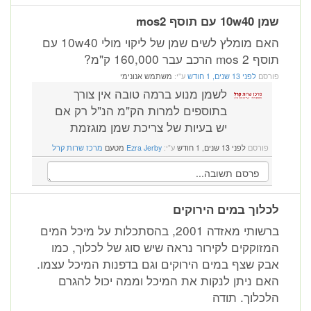
שמן 10w40 עם תוסף mos2
האם מומלץ לשים שמן של ליקוי מולי 10w40 עם
תוסף mos 2 הרכב עבר 160,000 ק"מ?
פורסם
לפני 13 שנים, 1 חודש
ע"י:
משתמש אנונימי
לשמן מנוע ברמה טובה אין צורך
בתוספים למרות הק"מ הנ"ל רק אם
יש בעיות של צריכת שמן מוגזמת
פורסם
לפני 13 שנים, 1 חודש
ע"י:
Ezra Jerby
מטעם
מרכז שרות קרל
לכלוך במים הירוקים
ברשותי מאזדה 2001, בהסתכלות על מיכל המים
המזוקקים לקירור נראה שיש סוג של לכלוך, כמו
אבק שצף במים הירוקים וגם בדפנות המיכל עצמו.
האם ניתן לנקות את המיכל וממה יכול להגרם
הלכלוך. תודה