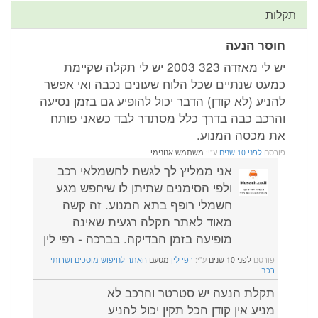
תקלות
חוסר הנעה
יש לי מאזדה 323 2003 יש לי תקלה שקיימת
כמעט שנתיים שכל הלוח שעונים נכבה ואי אפשר
להניע (לא קודן) הדבר יכול להופיע גם בזמן נסיעה
והרכב כבה בדרך כלל מסתדר לבד כשאני פותח
את מכסה המנוע.
פורסם
לפני 10 שנים
ע"י:
משתמש אנונימי
אני ממליץ לך לגשת לחשמלאי רכב
ולפי הסימנים שתיתן לו שיחפש מגע
חשמלי רופף בתא המנוע. זה קשה
מאוד לאתר תקלה רגעית שאינה
מופיעה בזמן הבדיקה. בברכה - רפי לין
פורסם
לפני 10 שנים
ע"י:
רפי לין
מטעם
האתר לחיפוש מוסכים ושרותי
רכב
תקלת הנעה יש סטרטר והרכב לא
מניע אין קודן הכל תקין יכול להניע