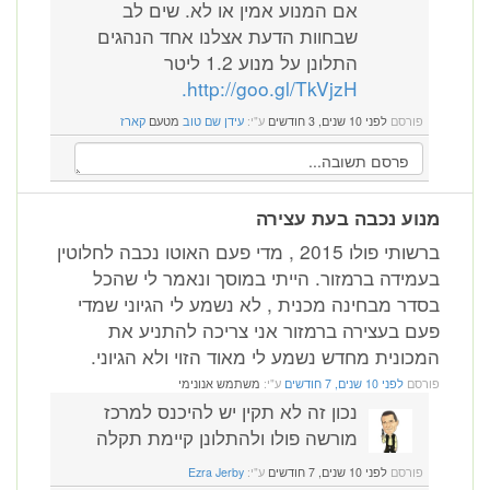
אם המנוע אמין או לא. שים לב
שבחוות הדעת אצלנו אחד הנהגים
התלונן על מנוע 1.2 ליטר
http://goo.gl/TkVjzH.
פורסם
לפני 10 שנים, 3 חודשים
ע"י:
עידן שם טוב
מטעם
קארז
מנוע נכבה בעת עצירה
ברשותי פולו 2015 , מדי פעם האוטו נכבה לחלוטין
בעמידה ברמזור. הייתי במוסך ונאמר לי שהכל
בסדר מבחינה מכנית , לא נשמע לי הגיוני שמדי
פעם בעצירה ברמזור אני צריכה להתניע את
המכונית מחדש נשמע לי מאוד הזוי ולא הגיוני.
פורסם
לפני 10 שנים, 7 חודשים
ע"י:
משתמש אנונימי
נכון זה לא תקין יש להיכנס למרכז
מורשה פולו ולהתלונן קיימת תקלה
פורסם
לפני 10 שנים, 7 חודשים
ע"י:
Ezra Jerby