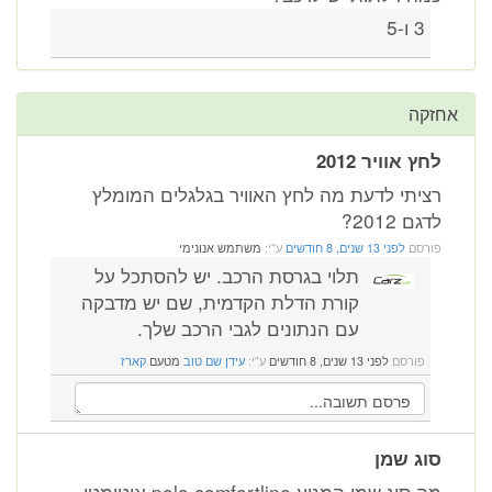
3 ו-5
אחזקה
לחץ אוויר 2012
רציתי לדעת מה לחץ האוויר בגלגלים המומלץ
לדגם 2012?
פורסם
לפני 13 שנים, 8 חודשים
ע"י:
משתמש אנונימי
תלוי בגרסת הרכב. יש להסתכל על
קורת הדלת הקדמית, שם יש מדבקה
עם הנתונים לגבי הרכב שלך.
פורסם
לפני 13 שנים, 8 חודשים
ע"י:
עידן שם טוב
מטעם
קארז
סוג שמן
מה סוג שמן המנוע polo comfortline אוטומטי