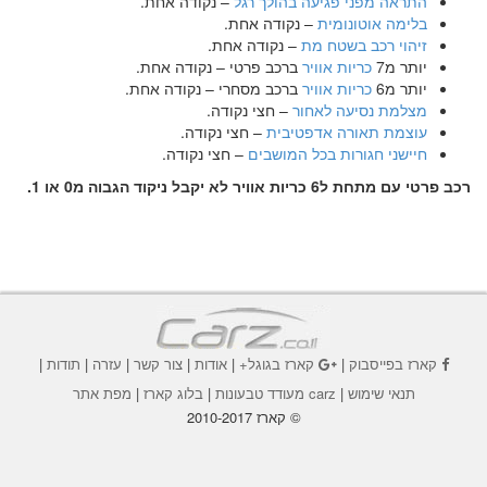
התראה מפני פגיעה בהולך רגל
– נקודה אחת.
בלימה אוטונומית
– נקודה אחת.
זיהוי רכב בשטח מת
– נקודה אחת.
יותר מ7
כריות אוויר
ברכב פרטי – נקודה אחת.
יותר מ6
כריות אוויר
ברכב מסחרי – נקודה אחת.
מצלמת נסיעה לאחור
– חצי נקודה.
עוצמת תאורה אדפטיבית
– חצי נקודה.
חיישני חגורות בכל המושבים
– חצי נקודה.
רכב פרטי עם מתחת ל6 כריות אוויר לא יקבל ניקוד הגבוה מ0 או 1.
קארז בפייסבוק
|
קארז בגוגל+
|
אודות
|
צור קשר
|
עזרה
|
תודות
|
תנאי שימוש
|
carz מעודד טבעונות
|
בלוג קארז
|
מפת אתר
© קארז 2010-2017