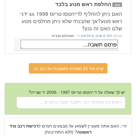
החלפת ראש מנוע בלבד
טכני
האם ניתן להחליף לדייהטסו טריוס 1998 sx ידני
ראש מנוע?אך שהבנתי שלא ניתן מחלפים מנוע
שלם האם זה נכון?
פורסם
לפני 9 שנים, 6 חודשים
ע"י:
משתמש אנונימי
קרא עוד 23 שאלות ותשובות על רכב זה.
יש לך שאלה על דייהטסו טריוס 1997 - 2006 יד שנייה?
היי, האם אתה מעוניין לשמוע על מבצעים חמים ל
רכישת רכב מיד
ראשונה
? (ללא התחייבות)