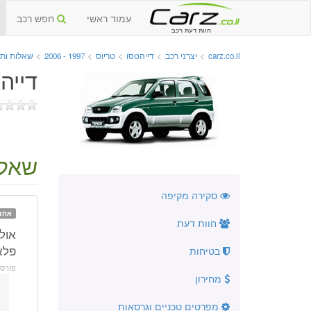
עמוד ראשי
חפש רכב
חוות דעת רכב
carz.co.il
>
יצרני רכב
>
דייהטסו
>
טריוס
>
1997 - 2006
>
שאלות ות
דייהטס
שאלה
סקירה מקיפה
אחז
חוות דעת
פלא
בטיחות
פורס
מחירון
מפרטים טכניים וגרסאות