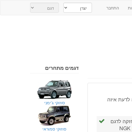
ת
התחבר
דגמים מתחרים
ריוס 98-2006. הייתי רוצה לדעת איזה
סוזוקי ג'ימני
זקה לדגם
86 כוחות סוס: פלאגים של דנסו K20BR-S10 או של NGK
סוזוקי סמוראי