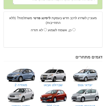
מעוניין לשדרג לרכב חדש בעסקת
ליסינג פרטי
משתלמת? (ללא
התחייבות)
כן, אשמח לשמוע
לא תודה
דגמים מתחרים
יונדאי גטס
שברולט אבאו
מאזדה 2
דייהטסו סיריון
פיג'ו 206
יונדאי אקסנט