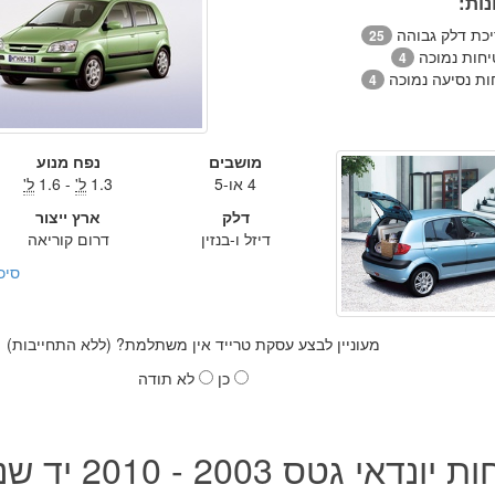
ות:
יכת דלק גבוהה
25
יחות נמוכה
4
ות נסיעה נמוכה
4
מושבים
נפח מנוע
4 או-5
1.3
ל'
- 1.6
ל'
דלק
ארץ ייצור
דיזל ו-בנזין
דרום קוריאה
סיכ
מעוניין לבצע עסקת טרייד אין משתלמת? (ללא התחייבות)
כן
לא תודה
ונדאי גטס 2003 - 2010 יד שנייה