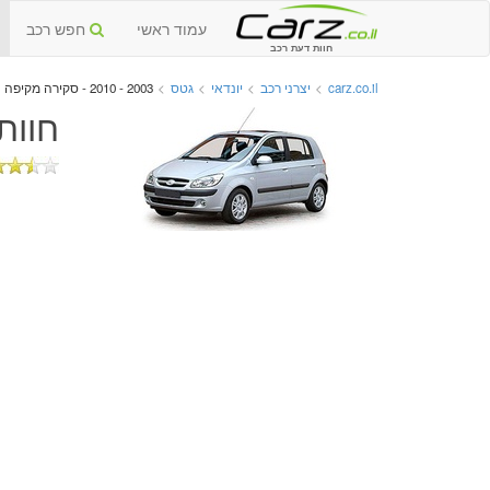
עמוד ראשי
חפש רכב
חוות דעת רכב
carz.co.il
>
יצרני רכב
>
יונדאי
>
גטס
>
2003 - 2010 - סקירה מקיפה
חוות