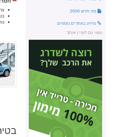
חסרונ
צר
מה חדש 2006
בט
נוח
מידע באתרים נוספים
עשוי גם לעניין אותך:
בטיחות י