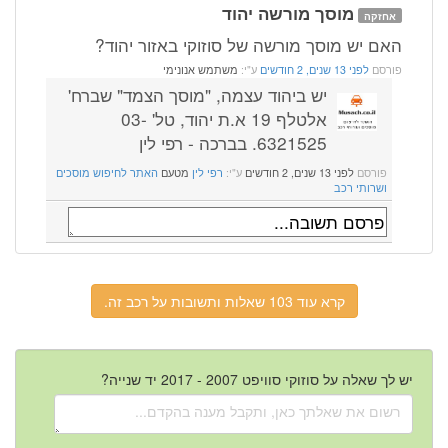
מוסך מורשה יהוד
אחזקה
האם יש מוסך מורשה של סוזוקי באזור יהוד?
פורסם
לפני 13 שנים, 2 חודשים
ע"י:
משתמש אנונימי
יש ביהוד עצמה, "מוסך הצמד" שברח'
אלטלף 19 א.ת יהוד, טל' 03-
6321525. בברכה - רפי לין
פורסם
לפני 13 שנים, 2 חודשים
ע"י:
רפי לין
מטעם
האתר לחיפוש מוסכים
ושרותי רכב
קרא עוד 103 שאלות ותשובות על רכב זה.
יש לך שאלה על סוזוקי סוויפט 2007 - 2017 יד שנייה?