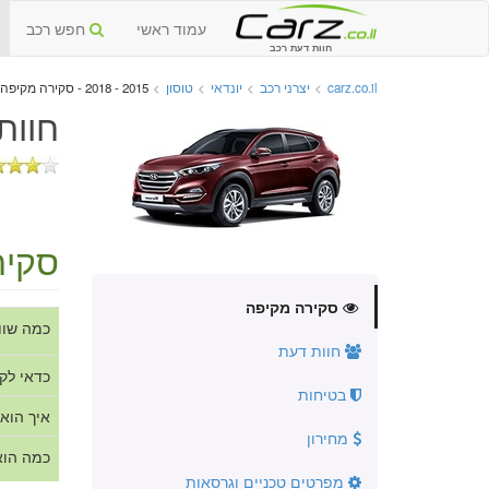
עמוד ראשי
חפש רכב
חוות דעת רכב
carz.co.il
>
יצרני רכב
>
יונדאי
>
טוסון
>
2015 - 2018 - סקירה מקיפה
חוות
סקיר
סקירה מקיפה
כמה שוו
חוות דעת
כדאי לק
בטיחות
איך הוא
מחירון
כמה הוא
מפרטים טכניים וגרסאות