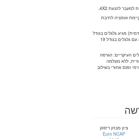
 בעלת 6 הילוכים קדמיים, לא קיימת אופציה לתיבת
לגל חלופי. דגם הבסיס (מנוע 1.6 ליטר הנעה קדמית) מגיע גלגלים בגודל
16 אינצ, דגם 2 ליטר הנעה קדמית עם גלגלים בגודל 17 אינצ' ודגם 2 ליטר הנעה כפולה עם גלגלים בגודל 19
ולה ליקרה: Prime, Premuim, Open Sky וSupreme. ההבדלים העיקריים: הגרסה
ורית, ללא מצלמה
open מגיעות עם גג שמש פנורמי ופנס אחורי בשילוב
ציון מבחן ריסוק
Euro NCAP