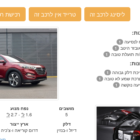
ליסינג לרכב זה
טרייד אין לרכב זה
רכישת רכ
ות:
ח לנסיעה
1
ובזר היטב
1
ות תועלת טובה
1
ות:
יכת דלק גבוהה
1
רכת שמע לא טובה
1
יעה נוקשה
1
מושבים
נפח מנוע
5
1.6
ל'
- 2.7
ל'
דלק
ארץ ייצור
דיזל ו-בנזין
דרום קוריאה ו-צ'כיה
סיכ