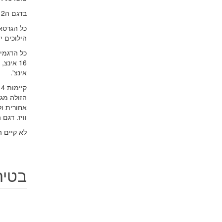
בדגם ה2 ליטר ניתן לבחור גרסת הנעה קדמית או גרסת הנעה כפולה קבועה ללא אפשרות למעבר להנעת 4X2.
הילוכים י
אינצ'.
הזולה מגי
וויז. דגם
לא קיים ה
בטיחות י