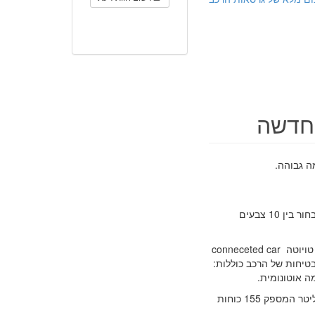
מה גבוהה.
יונדאי טוסון החדש בנוי על פלטפורמה חדשה, הכוללת תא נוסעים רחב במיוחד. ניתן לבחור בין 10 צבעים
האבזור של יונדאי טוסון כולל: מערכת שמע מקורית עם 6 רמקולים, מערכת מולטימדיה טויוטה conneceted car
ערכות הבטיחות של הרכב כוללות:
ליונדאי טוסון מבחר קטן של מנועים: מנוע 1.6 ליטר המספק 132 כוחות סוס או מנוע 2 ליטר המספק 155 כוחות