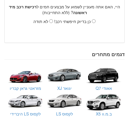
היי, האם אתה מעוניין לשמוע על מבצעים חמים ל
רכישת רכב מיד
ראשונה
? (ללא התחייבות)
כן בדיוק חיפשתי רכב!
לא תודה
דגמים מתחרים
אאודי Q7
יגואר XJ
מזראטי גראן קבריו
ב.מ.וו X5
לקסוס LS
לקסוס LS היברידי