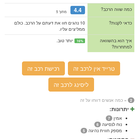
כמה שווה הרכב?
4.4
מתוך 5
כדאי לקנות?
10 נהגים חוו את דעתם על הרכב. כולם
ממליצים עליו.
איך הוא בהשוואה
יותר טוב.
16%
למתחרות?
טרייד אין לרכב זה
רכישת רכב זה
ליסינג לרכב זה
= כמה אנשים דווחו על זה
2
יתרונות:
אמין
7
נוח לנסיעה
6
מספק חווית נהיגה
5