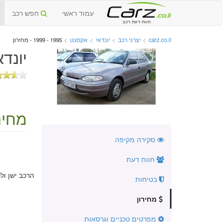
עמוד ראשי
חפש רכב
חוות דעת רכב
carz.co.il
>
יצרני רכב
>
יונדאי
>
אקסנט
>
1995 - 1999 - מחירון
יונדאי
מחיר
סקירה מקיפה
חוות דעת
הרכב ישן ול
בטיחות
מחירון
מפרטים טכניים וגרסאות