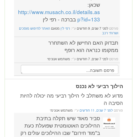
שכאן:
http://www.musach.co.il/details.as
p?id=133
בברכה - רפי לין
פורסם
לפני 7 שנים, 9 חודשים
ע"י:
רפי לין
מטעם
האתר לחיפוש מוסכים
ושרותי רכב
תבדוק האם החיישן לא השתחרר
ממקומו כנראה הוא רופף
פורסם
לפני 7 שנים, 7 חודשים
ע"י:
משתמש אנונימי
הילוך רביעי לא נכנס
מדוע לא משתלב לי הילוך רביעי מה יכולה להיות
הסיבה ה
פורסם
לפני 7 שנים, 11 חודשים
ע"י:
משתמש אנונימי
סביר מאוד שיש תקלה בתיבת
ההילוכים האוטומטית שפועלת כעת
ב"מוד חירום" שבו ההילוכים עולים רק