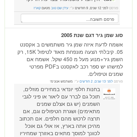
פורסם
לפני 12 שנים, 9 חודשים
ע"י:
עידן שם טוב
מטעם
קארז
סוג שמן גיר דגם שנת 2005
אשמח לדעת איזה שמן גיר משתמשים ב אקסנט
05. קיבלתי הצעה מונפחת מאוד לטיפול 15K, רק
השמן גיר+מנוע מעל מ 450 שקל. אשמח אם
למישהו יש ספר רכב לאקסנט בPDF מפרטי
שמנים וטיפולים.
פורסם
לפני 13 שנים, 2 חודשים
ע"י:
משתמש אנונימי
בחנות חלפי יונדאי במחירים מוזלים,
תוכל גם לברר עם ליאור או פיני לגבי
השמנים (יש גם אצלם שמנים
מתאימים) ושגרת הטיפולים וגם, אם
תרצה לרכוש מהם חלפים. אם תכתוב
מהיכן אתה בארץ, אז אולי גם אוכל
לכוונך למוסך מתאים באזורך שמחיריו