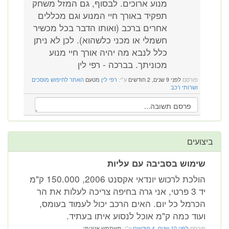
מנוע ארוכים. לבסוף, גם המזל משחק
תפקיד באורך חיי המנוע וגם מכללים
אחרים ברכב (ואותו הדבר בכל מכשיר
חשמלי או מכני כלשהוא). לכן לא ניתן
כלל לנבא מה יהיה אורך חיי מנוע
מכוניתך. בברכה - רפי לין
פורסם
לפני 9 שנים, 2 חודשים
ע"י:
רפי לין
מטעם
האתר לחיפוש מוסכים
ושרותי רכב
ביצועים
שימוש בסביבה עם עליות
הולכת לרכוש יונדאי אקסנט 2006, 150.000 ק"מ
יד 3 פרטי, אני גרה בחיפה צריכה לעלות את הר
הכרמל כל יום. האים הרכב יכול לעמוד בעומס,
ועוד כמה ק"מ אוכל לנסוע איתו בעתיד.
פורסם
לפני 10 שנים, 4 חודשים
ע"י:
משתמש אנונימי