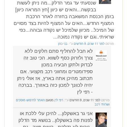
שנסעתי עד גמר הדלק...מה ניתן לעשות
בבקשה...והאים יש כיוון [חץ המראה כיוון]
בזמן הכנסת המשאבה בחזרה לאחר הרכבת
המצוף החדש...האים על המצוף להיות בצד מסויים
של המיכל.. מכיוון שלמיכל יש נקודה גבוהה...כפי
שראיתי..וגם יש נקודה נמוכה...
פורסם
לפני 11 שנים, 9 חודשים
ע"י:
בני כהן
לא חבל להחליף סתם חלקים ללא
צורך ולזרוק כסף לשווא. הכי טוב זה
לבדוק ולתקן הבעיה במכון
ספידומטרים ומחווני רכב מקצועי. אם
תכתוב מהיכן אתה בארץ, אז אולי ניתן
יהיה לכוונך למכון כזה באזורך. בברכה
- רפי לין
פורסם
לפני 11 שנים, 9 חודשים
ע"י:
רפי לין
מטעם
האתר לחיפוש מוסכים
ושרותי רכב
אני גר באשקלון... להיכן עלי ללכת או
לפנות פה באשקלון.. בנושא מד הדלק
..נורית לא נדלקת...בשום מצב.. גם