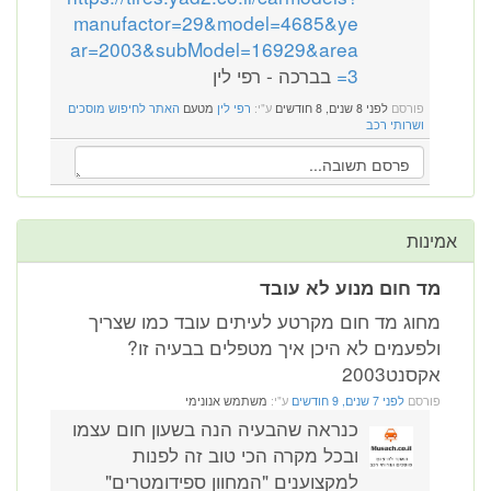
manufactor=29&model=4685&ye
ar=2003&subModel=16929&area
=3
בברכה - רפי לין
פורסם
לפני 8 שנים, 8 חודשים
ע"י:
רפי לין
מטעם
האתר לחיפוש מוסכים
ושרותי רכב
אמינות
מד חום מנוע לא עובד
מחוג מד חום מקרטע לעיתים עובד כמו שצריך
ולפעמים לא היכן איך מטפלים בבעיה זו?
אקסנט2003
פורסם
לפני 7 שנים, 9 חודשים
ע"י:
משתמש אנונימי
כנראה שהבעיה הנה בשעון חום עצמו
ובכל מקרה הכי טוב זה לפנות
למקצוענים "המחוון ספידומטרים"