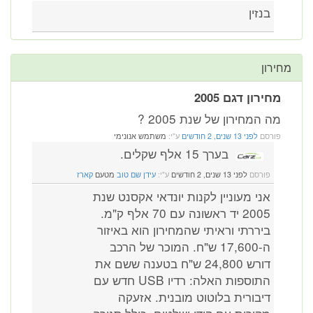
בנזין
מחירון
מחירון דגם 2005
מה המחירון של שנת 2005 ?
פורסם
לפני 13 שנים, 2 חודשים
ע"י:
משתמש אנונימי
בערך 15 אלף שקלים.
פורסם
לפני 13 שנים, 2 חודשים
ע"י:
עידן שם טוב
מטעם
קארז
אני מעוניין לקנות יונדאי אקסנט שנת
2005 יד ראשונה עם 70 אלף ק"מ.
ביררתי וראיתי שהמחירון הוא באיזור
ה-17,600 ש"ח. המוכר של הרכב
דורש 24,800 ש"ח בטענה ששם את
התוספות האלה: רדיו USB חדש עם
דיבורית בלוטוט מובנית. אזעקה