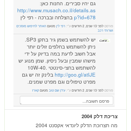
גם יהיו סבירים. החנות כאן:
http://www.musach.co.il/details.as
p?id=678
בהצלחה ובברכה - רפי לין
פורסם
לפני 13 שנים, 2 חודשים
ע"י:
רפי לין
מטעם
האתר לחיפוש מוסכים
ושרותי רכב
יש להשתמש בשמן גיר בתקן SP3.
ניתן להשתמש בחלפים זולים יותר
אבל חשוב לדעת במה בדיוק על ידי
מישהו שמבין ובעל ניסיון. שמן מנוע יש
להשתמש בחצי-סינטטי 10W-40.
http://goo.gl/atIJE
בלינק זה יש גם
מפרט טיפולים וגם מפרט שמנים.
פורסם
לפני 13 שנים, 2 חודשים
ע"י:
עידן שם טוב
מטעם
קארז
צריכת דלק 2004
מה תצרוכת הדלק ליונדאי אקסנט 2004