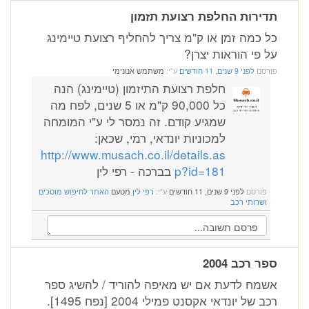
תדירות החלפת רצועת תזמון
כל כמה זמן או ק"מ צריך להחליף רצועת טיימינג
על פי הוראות יצרן?
פורסם
לפני 9 שנים, 11 חודשים
ע"י:
משתמש אנונימי
חלפת רצועת התיזמון (טיימינג) הנה
כל 90,000 ק"מ או 5 שנים, לפח מה
שמגיע קודם. זה נמסר לי ע"י המומחה
למכוניות יונדאי, רמי, שכאן:
http://www.musach.co.il/details.as
p?id=181
בברכה - רפי לין
פורסם
לפני 9 שנים, 11 חודשים
ע"י:
רפי לין
מטעם
האתר לחיפוש מוסכים
ושרותי רכב
ספר רכב 2004
אשמח לדעת אם יש מאיפה להוריד / להשיג ספר
רכב של יונדאי אקסנט פמילי 2004 [נפח 1495].