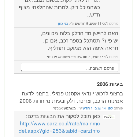
כשהמיכל ריק..למרות שהחלפתי מצוף
חדש..
פורסם
לפני 11 שנים, 9 חודשים
ע"י:
בני כהן
האם לחיישן מד הדלק בלוח מכוונים,
יש פיוז? תסתכל בספר רכב, אם כן.
תראה איפה הוא ממוקם ותחליף.
פורסם
לפני 7 שנים, 7 חודשים
ע"י:
משתמש אנונימי
בעיות 2006
ברצוני לרכוש יונדאי אקסנט פמילי. ברצוני לדעת
אמינות הרכב, וצריכת דלק ובעיות מיוחדות 2006
פורסם
לפני 14 שנים, 1 חודש
ע"י:
משתמש אנונימי
כאן תוכל לסקור את הבעיות בדגם:
http://www.carz.co.il/rate/mainmo
del.aspx?gid=253&tabid=carzInfo