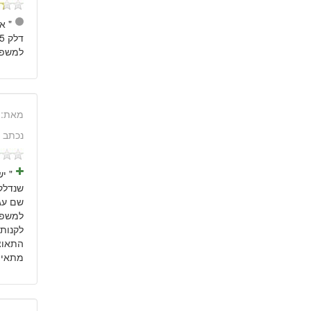
" א
למשפחו
מאת:
נכתב 
" י
שם עג
התאוצ
מתאים למשפחה+2