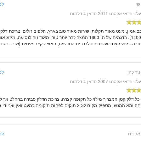
שי
לפני 14 שנ
על:
יונדאי אקסנט 2011 סדאן 4 דלתות
כב אמין, מעט מאוד תקלות, שירות מאוד טוב בארץ, חלפים זולים. צריכת דלק
שלי - 1400). בדגמים של ה- 1600 המצב כבר יותר טוב. מאוד נוח לנסיעה, מ
בה. מנוע קצת רועש ביחס לרכבים החדשים, תאוצה קצת איטית (שוב - דגם 1400). "
ניר כהן
לפני 14 שנ
על:
יונדאי אקסנט 2007 סדאן 4 דלתות
יכל דלק קטן המצריך מילוי כל תקופה קצרה. צריכת הדלק סבירה בהחלט אך לא
ען מספיק מקום ל2-3 תיקים לפחות תיקונים כמעט ואין ואני די מרוצה מהרכב. "
אבירם
לפני 14 שנ