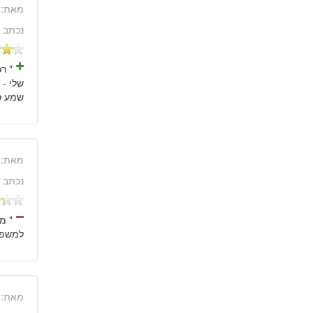
מאת:
נכתב 
" ר
שמע טו
מאת:
נכתב 
" מ
למשפחה ותא המט
מאת: