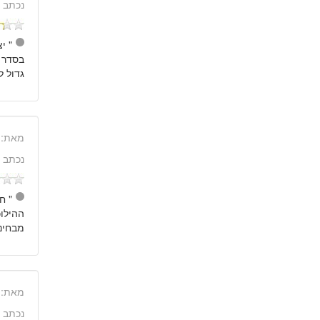
נכתב 
גדול ל
מאת:
נכתב 
" ח
ההילוכ
מבחינת
מאת:
נכתב 