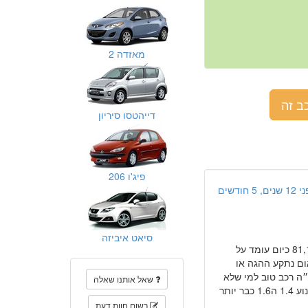
מאזדה 2
ב זה
דייהטסו סיריון
פיג'ו 206
ים, 5 חודשים
סיאט איביזה
"אני שנתיים בעל הרכב נקנה מהשכרה היה עם קילומטראז 81,123 כיום עומד על
י אמין חוץ מבעיות קטנות כמו הesp off פתאום נתקע ההגה או
״ה רכב טוב למי שלא
שאל אותנו שאלה
מחפש רכב פאר אלה רכב שיביא אותו מaלb אגב אני מדבר על מנוע 1.4 ה1.6 כבר יותר
רשום חוות דעת