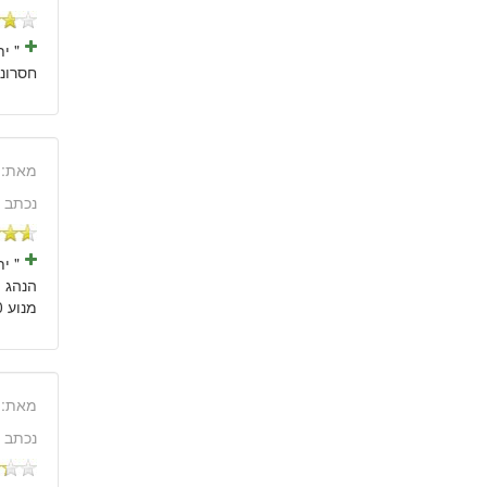
" י
חסרונו
מאת:
נכתב 
" י
מנוע 1,600 סמ"ק. "
מאת:
נכתב 