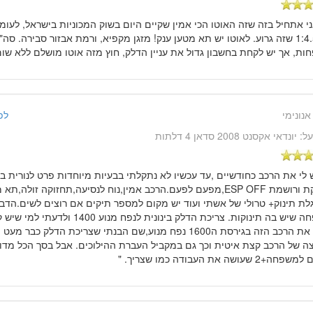
ני אתחיל בזה שזה האוטו הכי אמין שקיים היום בשוק המכוניות בישראל, לעומ
דלק 1:4.5 שזה גרוע. לאוטו יש תא מטען ענק! מזגן מקפיא, ורמת אבזור סבירה. ס
ת, אך יש לקחת בחשבון גדול את עניין הדלק, חוץ מזה אוטו מושלם ללא שום
אנונימי
לפני 14 שנ
על:
יונדאי אקסנט 2008 סדאן 4 דלתות
ש לי את הרכב כחודשיים ,עד עכשיו לא נתקלתי בבעיות מיוחדות פרט לנורית ב
שנדלקת ורושמת ESP OFF,מפעם לפעם.הרכב אמין,נוח לנסיעה,תחזוקה זול
לת תינוק+ טרולי של אשתי ועוד יש מקום למספר תיקים אם רוצים לשים.הדבר
למשפחה שיש בה תינוקות. צריכת הדלק בינונית ל
לקנות את הרכב הזה בגירסת ה1600 נפח מנוע,שם הבנתי שצריכת הדלק כ
ה של הרכב קצת איטית וכך גם במקביל העברת ההילוכים. אבל בסך הכל מדוב
 שעושה את העבודה כמו שצריך. "