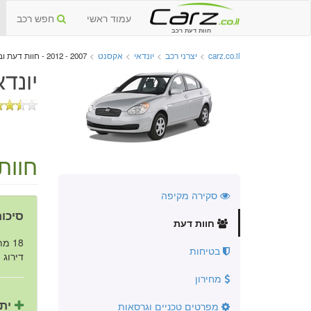
עמוד ראשי
חפש רכב
חוות דעת רכב
carz.co.il
>
יצרני רכב
>
יונדאי
>
אקסנט
>
2007 - 2012 - חוות דעת וביקורות
יונדאי
חוות
סקירה מקיפה
סיכום
חוות דעת
18 מתוך 26 נהגים ממליצים על הרכב.
בטיחות
דירוג ה
מחירון
יתר
מפרטים טכניים וגרסאות