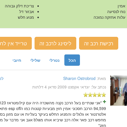
אמין
צריכת דלק גבוהה
נוח לנסיעה
אבזור דל
עלות אחזקה נמוכה
מנוע חלש
רכישת רכב זה
ליסינג לרכב זה
טרייד אין לרכ
הכל
נטרלי
שלילי
חיובי
מאת:
Sharon Ostrobrod
לפני 12 שנ
נכתב על:
יונדאי אקסנט 2009 סדאן 4 דלתות
94,599 הרכב חסכונ
אלטרנטור או גלגלים והמנוע החלש בעיקר בעליות או עם מזגן בס
חזק"