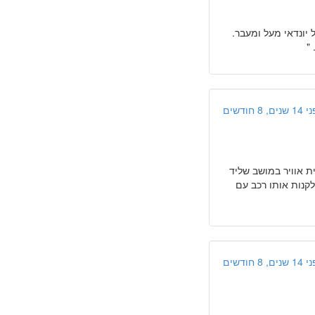
 יונדאי מעל ומעבר.
"
ים, 8 חודשים
ית אוויר במושב שליד
ש מעט (1,400 סמ"ק). עצה: רצוי לקנות אותו רכב עם
ים, 8 חודשים