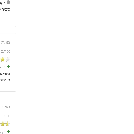
" א
סביר 
"
מאת:
נכתב 
" י
הייתה 
מאת:
נכתב 
" ר