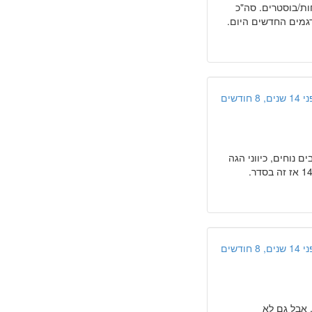
ות/בוסטרים. סה"כ
דגמים החדשים היום.
ים, 8 חודשים
 נוחים, כיווני הגה
ומראות לא מסובכות. חסרונות: האצה איטית, אבל בהתחייס לרכב עם נפח מנוע 1400 אז זה בסדר.
ים, 8 חודשים
 אבל גם לא