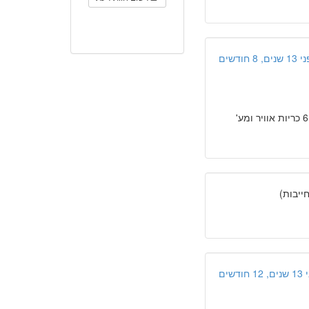
ים, 8 חודשים
" מאוד מרוצה מהרכב, אמין, מנוע שקט, עיצוב מודרני, בטיחותי משנת 2009 עם 6 כריות אוויר ומע'
יבות)
 חודשים