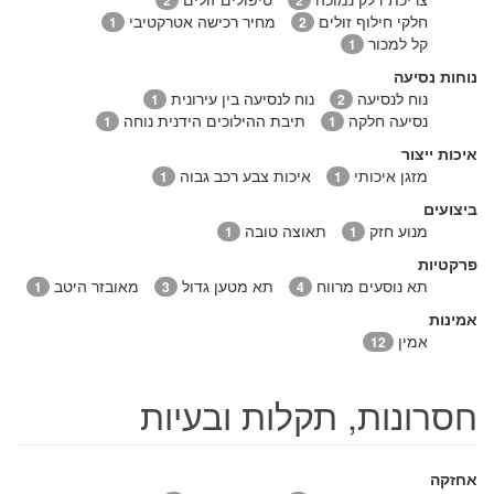
חלקי חילוף זולים
מחיר רכישה אטרקטיבי
1
2
קל למכור
1
נוחות נסיעה
נוח לנסיעה
נוח לנסיעה בין עירונית
1
2
נסיעה חלקה
תיבת ההילוכים הידנית נוחה
1
1
איכות ייצור
מזגן איכותי
איכות צבע רכב גבוה
1
1
ביצועים
מנוע חזק
תאוצה טובה
1
1
פרקטיות
תא נוסעים מרווח
תא מטען גדול
מאובזר היטב
1
3
4
אמינות
אמין
12
חסרונות, תקלות ובעיות
אחזקה