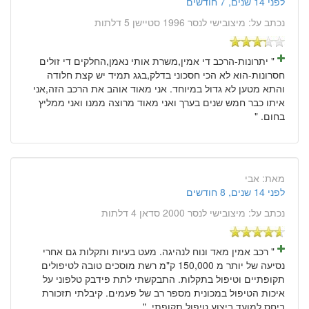
לפני 14 שנים, 7 חודשים
נכתב על:
מיצובישי לנסר 1996 סטיישן 5 דלתות
" יתרונות-הרכב די אמין,משרת אותי נאמן,החלקים די זולים
חסרונות-הוא לא הכי חסכוני בדלק,בגג תמיד יש קצת חלודה
והתא מטען לא גדול במיוחד. אני מאוד אוהב את הרכב הזה,אני
איתו כבר חמש שנים בערך ואני מאוד מרוצה ממנו ואני ממליץ
בחום. "
מאת:
אבי
לפני 14 שנים, 8 חודשים
נכתב על:
מיצובישי לנסר 2000 סדאן 4 דלתות
" רכב אמין מאד ונוח לנהיגה. מעט בעיות ותקלות גם אחרי
נסיעה של יותר מ 150,000 ק"מ רשת מוסכים טובה לטיפולים
תקופתיים וטיפול בתקלות. התבקשתי לתת פידבק טלפוני על
איכות הטיפול במכונית מספר רב של פעמים. קיבלתי תזכורת
ביחס למועד ביצוע טיפול תקופתי. "