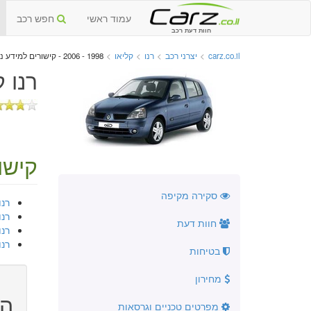
עמוד ראשי
חפש רכב
חוות דעת רכב
carz.co.il
>
יצרני רכב
>
רנו
>
קליאו
>
1998 - 2006 - קישורים למידע נוסף
רנו קליאו B יד
קישו
סקירה מקיפה
רנו קליאו
רנו ק
חוות דעת
רנו 
רנו קליאו
בטיחות
מחירון
הו
מפרטים טכניים וגרסאות