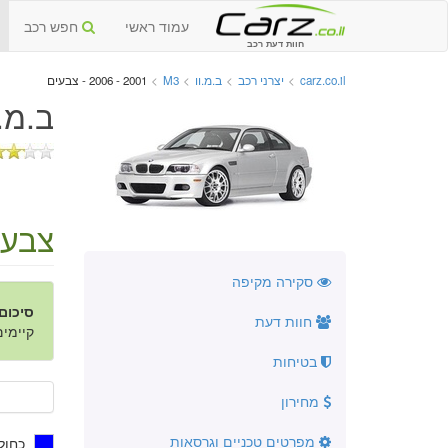
עמוד ראשי
חפש רכב
חוות דעת רכב
carz.co.il
>
יצרני רכב
>
ב.מ.וו
>
M3
>
2001 - 2006 - צבעים
ב.מ.וו M3 יד שנייה 1
צבעי
סקירה מקיפה
סיכום
חוות דעת
קיימים 4 צבעים ב- 6 גוונים
בטיחות
מחירון
מפרטים טכניים וגרסאות
כחול 