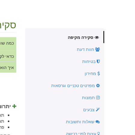
סקיר
סקירה מקיפה
כמה שוו
חוות דעת
כדאי לק
בטיחות
איך הוא
מחירון
מפרטים טכניים וגרסאות
תמונות
יתרונ
צבעים
תא
תא
שאלות ותשובות
פר
עצות לפני רכישה