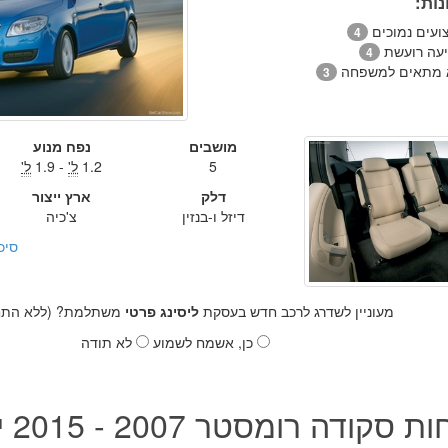
ות:
ועים נמוכים
4
יעה רועשת
4
 מתאים למשפחה
3
מושבים
נפח מנוע
5
1.2
ל'
- 1.9
ל'
דלק
ארץ ייצור
דיזל ו-בנזין
צ'כיה
סיכ
מעוניין לשדרג לרכב חדש בעסקת
ליסינג פרטי
משתלמת? (ללא התחי
כן, אשמח לשמוע
לא תודה
סקודה רומסטר 2007 - 2015 יד שנייה