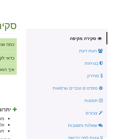
סקיר
סקירה מקיפה
כמה שוו
חוות דעת
כדאי לק
בטיחות
איך הוא
מחירון
מפרטים טכניים וגרסאות
תמונות
יתרונ
צבעים
מא
על
שאלות ותשובות
תא
עצות לפני רכישה