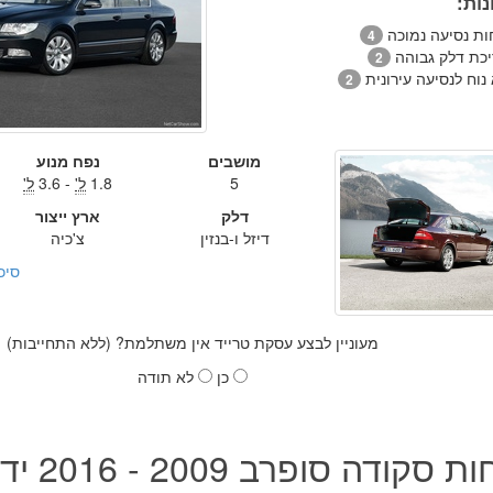
ות:
ות נסיעה נמוכה
4
יכת דלק גבוהה
2
נוח לנסיעה עירונית
2
מושבים
נפח מנוע
5
1.8
ל'
- 3.6
ל'
דלק
ארץ ייצור
דיזל ו-בנזין
צ'כיה
סיכ
מעוניין לבצע עסקת טרייד אין משתלמת? (ללא התחייבות)
כן
לא תודה
קודה סופרב 2009 - 2016 יד שנייה