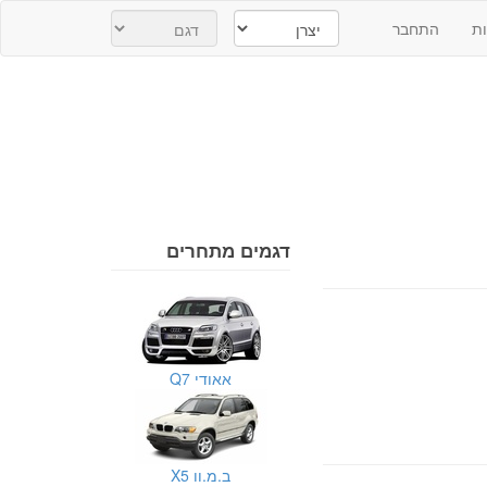
ת
התחבר
דגמים מתחרים
אאודי Q7
ב.מ.וו X5