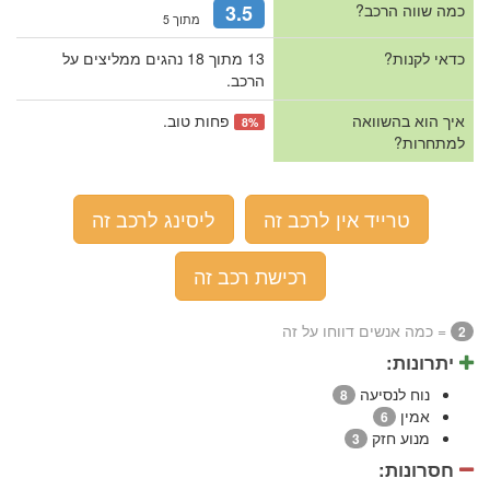
כמה שווה הרכב?
3.5
מתוך 5
כדאי לקנות?
13 מתוך 18 נהגים ממליצים על
הרכב.
איך הוא בהשוואה
פחות טוב.
8%
למתחרות?
טרייד אין לרכב זה
ליסינג לרכב זה
רכישת רכב זה
= כמה אנשים דווחו על זה
2
יתרונות:
נוח לנסיעה
8
אמין
6
מנוע חזק
3
חסרונות: