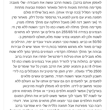
לאפסן אותם ברכב}. בשטח הרכב עושה את העבודה- שלי מוגבה:
מקדימה מתיחת מוטות פיתול ומאחור הוספת טבעות מתחת
לקפיצי הסליל {ככה קניתי אותו}. הוא בעל שילדת סולם
חסונה.מגיע עם מיגון למנוע,גיר,טרנספר ומיכל דלק. מאחור סרן
חי {אני חושב דנה 40} מוגבל החלקה עם מהלך מתלה מצוין,
מקדימה מהלך מתלה לא משהו כמו כל רכבי השטח ללא סרן חי.
הצמיגים במידה 255/65/16 הם גדולים אך החתך לא מתאים
לשטח ולכן לא תמצאו צמיגי שטח מלא,תאלצו להסתפק ב-
50/50 או כביש. בשטח טכני המנוע והגיר עובדים יפה, ההילוכים
קצרים מאוד ולא מורגש מחסור בכוח,הייתי אומר שיש לו עבירות
גבוהה אך מהלך המתלה הקדמי+ הצמיגים בחתך נמוך ללא שטח
מלא מגבילים אותו-נעילות דיפרנציאל יפתרו את הבעיה ברוב
המקרים. בחולות צריך להוריד המון אויר בצמיגים משהו כמו 10
ואפילו 8 p.s.i והמנוע יסחב את הרכב מצוין כל עוד שומרים על
2500 סל"ד ומעלה. יתרון חוסן פרימיטיביות המכלולים בה לידי
חשבון לטובת אנשי השטח תמיד, מחשבים עושים פלאים
לפעמים, אך לפעמים הם גם עוצרים אותנו על גג העולם ללא
טכנאי מחשבים לידנו. חלפים לא מומלץ לקנות מהיבואן
בארץ{יקר} אפשר למצוא חלפים באיביי או אפילו מאיסוזו איפון
עד לשנת 97' מעבר לכך אפשר פשוט להביא את החלק הפגום
לחנות החלפים ושם כבר ימצאו חלק מתאים מרכב אחר. דעתי:
רובה כבר מפורטת אבל תמונה כללית שלי היא שמדובר ברכב