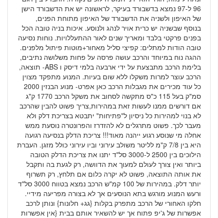
96 ל-97 נמצא בדשבורד בעיקר, לראשונה יש את הדשבורד הישן
של האיפון ולשניה את הדשבורד של האיפון מתוחת הפנים,
בנוסף שבשניה יש כרית אויר לנהג ולנוסע. איכות בניה טובה הכל
בפנים פרקטי בלבד ומאריך שנים לאור ההתעללויות. נוחות נסיעה
טובה הודות למתלים: קפיצי סליל מאחור+מוטות פיתול מלפנים.
ההגה נוח במיוחד והרכב עושה פרסה על פחות משלושה נתיבים,
בלימת הרכב מתבצעת על ידי ארבעה בלמי דיסק ו ABS- תוצאה,
הרכב עוצר למרות משקלו ללא שום בעיות. המנוע מתפקד מצוין
כל עוד מכירים את מגבלות הרכב כאן אפרט- מנוע הבנזין 2000
סמ"ק בעל 115 כ"ס מתקשה לסחוב את משקל הרכב 1770 ק"ג
אם דורשים ממנו לעשות זאת במהירות,צריך פשוט להבין שהרכב
לא בנוי למהירות כל ניסיון ל"פתיחות" יתבטא בצריכת דלק ולא
מעבר לכך. פשוט מתרגלים לא להזדרז והפרונטרה נוסעת ממש
אחלה מי שנוסע רגוע ייהנה מאוד!!! צריכת הדלק בנסיעה רגועה
היא בין 7/8 ק"מ לליטר משולב עירוני וביו עירוני כולל מזגן. העברת
הילוכים בין 2500 ל-3000 סל"ד יתנו את צריכת הדלק הטובה
ביותר ואין צורך לעולם למעוך את הדוושה, רק לגעת בה ותקבל
את אותה התוצאה, פשוט לא יקרה כלום אם תלחץ, רק תשרוף
יותר דלק. במהירות של 100 קמ"ש הרכב נמצא בטווח 3000 סל"ד
ורעש המנוע מורגש בתא הנוסעים אך לא בצורה מפריעה מידיי.
חלקו האחורי של הרכב מתפרק בקלות {גג+ חלונות} ונותן לרכב
אפשרות של ג'יפ פתוח אך יש להשאיר אותם בבית {אין אפשרות