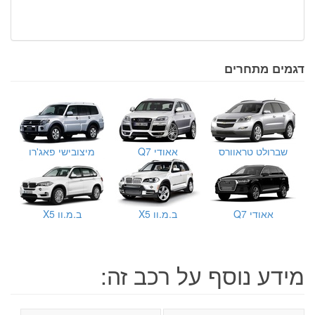
דגמים מתחרים
שברולט טראוורס
אאודי Q7
מיצובישי פאג'רו
אאודי Q7
ב.מ.וו X5
ב.מ.וו X5
מידע נוסף על רכב זה: