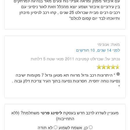
עם איבזור מפנק ומראה אצילי נוח ונעים מאד בנהיגה למרחקים
בין עירוניים איבזור ושמע יוצא מהכלל וזאת לאור ניסיוני עם
רכבים רבים מבית שברולט 25 שנים , קחו רכב לניסיון מיבחן
ותיווכחו לבד יום קסום לכולם"
מאת:
אנונימי
לפני 14 שנים, 10 חודשים
נכתב על:
שברולט קפטיבה 2011 פנאי שטח 5 דלתות
" היתרונות רכב גדול מרווח תא מטען גדול 7 מקומות ישיבה
נסיעה נוחה יחסית. חסרונות נסיעה בתוך העיר צריכת דלק גבוה .
"
מעוניין לשדרג לרכב חדש בעסקת
ליסינג פרטי
משתלמת? (ללא
התחייבות)
כן, אשמח לשמוע
לא תודה