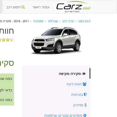
עמוד ראשי
חפש רכב
חוות דעת רכב
carz.co.il
>
יצרני רכב
>
שברולט
>
קפטיבה
>
2011 - 2018 - סקירה מקיפה
חוות
סקיר
סקירה מקיפה
כמה שוו
חוות דעת
כדאי לק
בטיחות
כמה הוא
מחירון
מפרטים טכניים וגרסאות