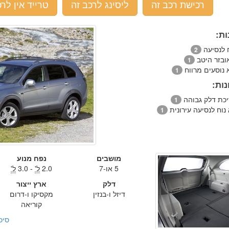
רכישת רכב זה
ליסינג לרכב זה
טרייד אין לרכ
ות:
ח לנסיעה
2
ובזר היטב
1
 נוסעים מרווח
1
ות:
יכת דלק גבוהה
1
נוח לנסיעה עירונית
1
מושבים
נפח מנוע
5 או-7
2.0
ל'
- 3.0
ל'
דלק
ארץ ייצור
דיזל ו-בנזין
מקסיקו ו-דרום
קוריאה
סיכ