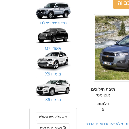
ב זה
מיצובישי פאג'רו
אאודי Q7
ב.מ.וו X5
תיבת הילוכים
אוטומטי
ב.מ.וו X5
דלתות
5
שאל אותנו שאלה
ום מלא של גרסאות הרכב
רשום חוות דעת