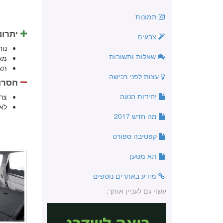
תמונות
יתרונ
צבעים
נו
שאלות ותשובות
מא
תא
עצות לפני רכישה
חסרונ
יחידות הנעה
צר
לא 
מה חדש 2017
קפטיבה ספורט
תא מטען
מידע באתרים נוספים
עשוי גם לעניין אותך: