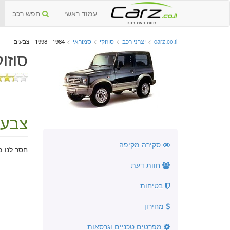
עמוד ראשי
חפש רכב
חוות דעת רכב
carz.co.il
>
יצרני רכב
>
סוזוקי
>
סמוראי
>
1984 - 1998 - צבעים
סוזוקי 
צבעי
סקירה מקיפה
חסר לנו מ
חוות דעת
בטיחות
מחירון
מפרטים טכניים וגרסאות