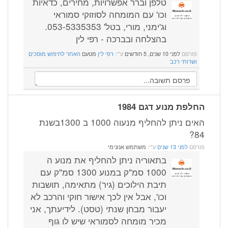
טלפן וברר אפשרויות, מחירים, כדאיות
וכו' עם המומחה לסוזוקי סמוראי
וג'ימני, מורי, בטל' 053-5335353.
בהצלחה ובברכה - רפי לין
פורסם
לפני 10 שנים, 5 חודשים
ע"י:
רפי לין
מטעם
האתר לחיפוש מוסכים
ושרותי רכב
החלפת מנוע דגם 1984
האים ניתן להחליף מנעוה 1000 ב 1300בשנת
84?
פורסם
לפני 13 שנים
ע"י:
משתמש אנונימי
בתאוריה ניתן להחליף את מנוע ה
1000 סמ"ק במנוע 1300 סמ"ק עם
תיבת הילוכים (גיר) מתאימה, תושבות
וכו', אבל אין לכך אישור חוקי והרכב לא
יעבור מבחן שנתי (טסט). לידיעתך, אני
מכיר מומחה לסמוראי שיש לו גוף