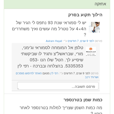
אחזקה
הילוך תקוע בסרק
יש לי סמוראי שנת 93 נתפס לי הגיר של
ה4×4 על נוטרל מה עושים ואיך משחררים
?
פורסם
לפני 9 שנים, 7 חודשים
ע"י:
Aviram Hayat
טלפן אל המומחה לסמוראי וג'ימני,
מורי, שבראשל"צ ותגיד לו שביקשתי
שיסייע לך. הטל' שלו הנו 053-
5335353. בהצלחה ובברכה - רפי לין
פורסם
לפני 9 שנים, 7 חודשים
ע"י:
רפי לין
מטעם
האתר לחיפוש מוסכים
ושרותי רכב
כמות שמן בטרנספר
מה כמות השמן שצריך למלות בטרנספר לאחר
ריקון ?