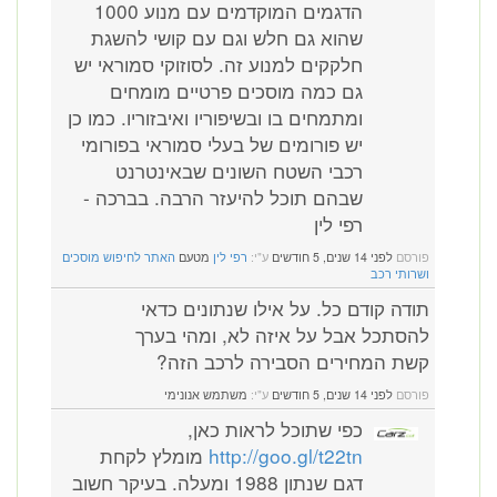
הדגמים המוקדמים עם מנוע 1000
שהוא גם חלש וגם עם קושי להשגת
חלקקים למנוע זה. לסוזוקי סמוראי יש
גם כמה מוסכים פרטיים מומחים
ומתמחים בו ובשיפוריו ואיבזוריו. כמו כן
יש פורומים של בעלי סמוראי בפורומי
רכבי השטח השונים שבאינטרנט
שבהם תוכל להיעזר הרבה. בברכה -
רפי לין
פורסם
לפני 14 שנים, 5 חודשים
ע"י:
רפי לין
מטעם
האתר לחיפוש מוסכים
ושרותי רכב
תודה קודם כל. על אילו שנתונים כדאי
להסתכל אבל על איזה לא, ומהי בערך
קשת המחירים הסבירה לרכב הזה?
פורסם
לפני 14 שנים, 5 חודשים
ע"י:
משתמש אנונימי
כפי שתוכל לראות כאן,
http://goo.gl/t22tn
מומלץ לקחת
דגם שנתון 1988 ומעלה. בעיקר חשוב