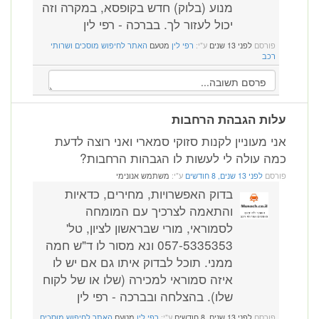
מנוע (בלוק) חדש בקופסא, במקרה וזה
יכול לעזור לך. בברכה - רפי לין
פורסם
לפני 13 שנים
ע"י:
רפי לין
מטעם
האתר לחיפוש מוסכים ושרותי
רכב
עלות הגבהת הרחבות
אני מעוניין לקנות סזוקי סמארי ואני רוצה לדעת
כמה עולה לי לעשות לו הגבהות הרחבות?
פורסם
לפני 13 שנים, 8 חודשים
ע"י:
משתמש אנונימי
בדוק האפשרויות, מחירים, כדאיות
והתאמה לצרכיך עם המומחה
לסמוראי, מורי שבראשון לציון, טל'
057-5335353 ונא מסור לו ד"ש חמה
ממני. תוכל לבדוק איתו גם אם יש לו
איזה סמוראי למכירה (שלו או של לקוח
שלו). בהצלחה ובברכה - רפי לין
פורסם
לפני 13 שנים, 8 חודשים
ע"י:
רפי לין
מטעם
האתר לחיפוש מוסכים