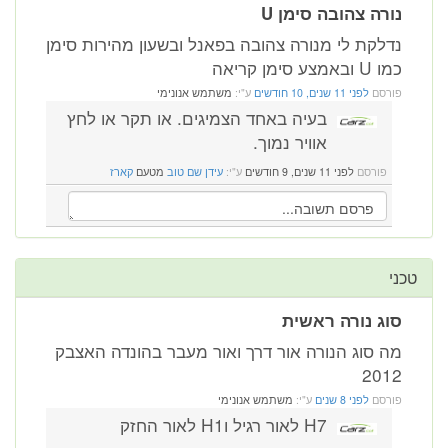
נורה צהובה סימן U
נדלקת לי מנורה צהובה בפאנל ובשעון מהירות סימן
כמו U ובאמצע סימן קריאה
פורסם
לפני 11 שנים, 10 חודשים
ע"י:
משתמש אנונימי
בעיה באחד הצמיגים. או תקר או לחץ
אוויר נמוך.
פורסם
לפני 11 שנים, 9 חודשים
ע"י:
עידן שם טוב
מטעם
קארז
טכני
סוג נורה ראשית
מה סוג הנורה אור דרך ואור מעבר בהונדה האצבק
2012
פורסם
לפני 8 שנים
ע"י:
משתמש אנונימי
H7 לאור רגיל וH1 לאור החזק