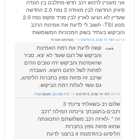
אני מעוניין לרכוש רכב חדש-מתלבט בין הונדה
סיוויק החדשה לבין מאזדה 3 נפח 2.0 החדשה
שעדיין לא הגיעו לארץ לבין פורד פוקוס נפח 2.0
מנוע TSI- חשוב לי לדעת את אמינות הרכב
והביקוש בעתיד בשוק המכוניות המשומשות
פורסם
לפני 14 שנים, 6 חודשים
ע"י:
משתמש אנונימי
קשה לדעת את רמת האמינות
והביקוש של דגם שעוד לא יצא. סביר
שהאמינות והביקוש יהיו טובים וזהים
לפחות לשל הדגם היוצא. העובדה
שרכב זה פחות נפוץ בחברות הליסינג,
גם עשוי לעלות רמת הביקוש.
פורסם
לפני 14 שנים, 6 חודשים
ע"י:
עידן שם טוב
מטעם
קארז
שלום רב-בשאלתי ציינתי 3
רכבים-בתגובתך ציינתה המילה "רכב
זה " -לאיזה רכב משלושתם התכוונתה
שהוא פחות נפוץ בחברות
הליסינג-בהזדמנות זו ברצוני לדעת