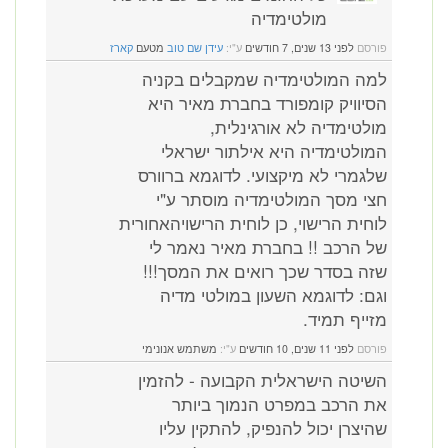
מולטימדיה
פורסם
לפני 13 שנים, 7 חודשים
ע"י:
עידן שם טוב
מטעם
קארז
למה המולטימדיה שמקבלים בקניה
הסיוויק קומפורד בחברת מאיר היא
מולטימדיה לא אורגינלית,
המולטימדיה היא אילתור ישראלי
שלגמרי לא מיקצועי. לדוגמא ברוורס
חצי מסך המולטימדיה מוסתר ע"י
לוחית הרישוי, כן לוחית הרישויהאחורית
של הרכב !! בחברת מאיר נאמר לי
שזה בסדר שכך רואים את המסך!!!
וגם: לדוגמא השעון במולטי מדיה
מזייף תמיד.
פורסם
לפני 11 שנים, 10 חודשים
ע"י:
משתמש אנונימי
השיטה הישראלית הקבועה - להזמין
את הרכב במפרט הנמוך ביותר
שהיצרן יכול להנפיק, להתקין עליו