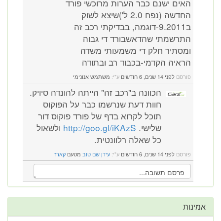
האים ישנם כבר הערות מרוכשי פורד
החדשה (נפח 2.0 ל')שיצא לשוק
ב9.2011-דוגמה, בבדיקתי רכב זה
התרשמתי שהדאשבורד די גבוה
ומסתיר חלק די משמעותי משדה
הראיה הקדמי-בכבוד רב ובתודה
פורסם
לפני 14 שנים, 6 חודשים
ע"י:
משתמש אנונימי
הכוונה ב"רכב זה" הייתה להונדה סיויק.
חוות דעת שנרשמו כבר על הפוקוס
תוכל לקרוא בדף של פורד פוקוס דור
שלישי.
http://goo.gl/iKAzS
ולשאול
כל שאלה רלוונטית.
פורסם
לפני 14 שנים, 6 חודשים
ע"י:
עידן שם טוב
מטעם
קארז
אמינות