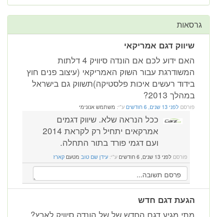
גרסאות
שיווק דגם אמריקאי
האם ידוע לכם אם הונדה סיוויק 4 דלתות
המשודרגת עבור השוק האמריקאי (עיצוב פנים חוץ
בידוד רעשים איכות פלסטיקה)תשווק גם בישראל
במהלך 2013?
פורסם
לפני 13 שנים, 6 חודשים
ע"י:
משתמש אנונימי
ככל הנראה שלא. שיווק דגמים
אמרקאים יתחיל רק לקראת 2014
ועם דגמי פורד בתור התחלה.
פורסם
לפני 13 שנים, 6 חודשים
ע"י:
עידן שם טוב
מטעם
קארז
הגעת דגם חדש
מתי מגיע דגם החדש של של הונדה סיוויק לארץ?