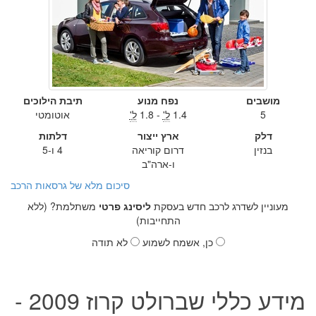
מושבים
נפח מנוע
תיבת הילוכים
5
1.4
ל'
- 1.8
ל'
אוטומטי
דלק
ארץ ייצור
דלתות
בנזין
דרום קוריאה
4 ו-5
ו-ארה"ב
סיכום מלא של גרסאות הרכב
מעוניין לשדרג לרכב חדש בעסקת
ליסינג פרטי
משתלמת? (ללא
התחייבות)
כן, אשמח לשמוע
לא תודה
מידע כללי שברולט קרוז 2009 -