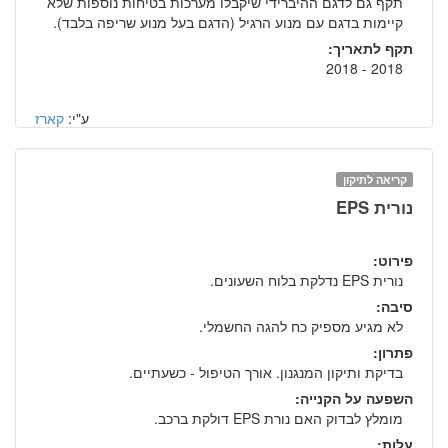
תקף גם לדגם ההיברידי שיקבלו מערכות בטיחות נוספות שלא
קיימות בדגם עם מנוע הרגיל (הדגם בעל מנוע שריפה בלבד).
תקף לתאריך:
2018 - 2018
ע"י:
קארז
קריאה לתיקון
נורית EPS
פירוט:
נורית EPS נדלקת בלוח השעונים.
סיבה:
לא מגיע מספיק כח להגה החשמלי.
פתרון:
בדיקת ותיקון המנגנון. אורך הטיפול - כשעתיים.
השפעה על הקנייה:
מומלץ לבדוק האם נורת EPS דולקת ברכב.
עלות: