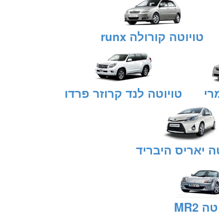
טויוטה קורולה runx
רי
טויוטה לנד קרוזר פרדו
ה יאריס היבריד
ה MR2