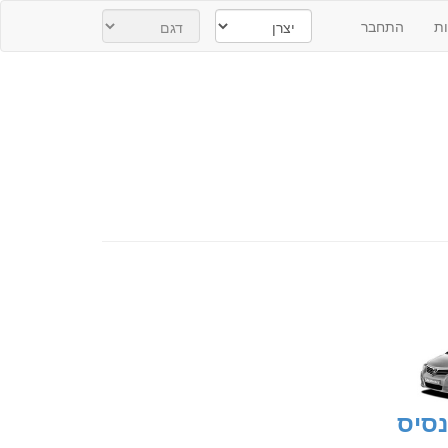
ת
התחבר
נסיס