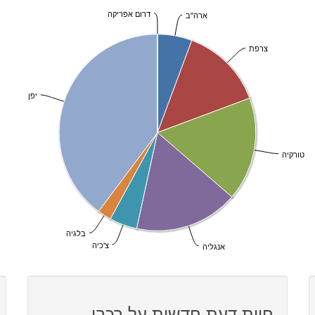
דרום אפריקה
ארה"ב
צרפת
יפן
טורקיה
בלגיה
צ'כיה
אנגליה
חוות דעת חדשות על רכבי