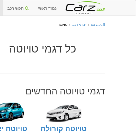
עמוד ראשי
חפש רכב
חוות דעת רכב
carz.co.il
>
יצרני רכב
>
טויוטה
כל דגמי טויוטה
דגמי טויוטה החדשים
טויוטה קורולה
טויוטה י