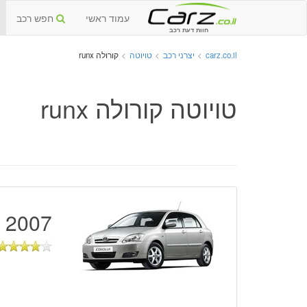
עמוד ראשי
חפש רכב
חוות דעת רכב
carz.co.il
>
יצרני רכב
>
טויוטה
>
קורולה runx
טויוטה קורולה runx
2007