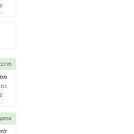
ק
מרכב
מספ
כמה
2, 3, 4 ו
אחזקה
לחץ