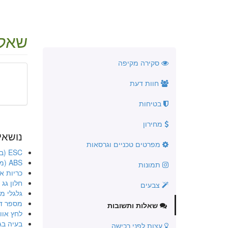
שאלו
סקירה מקיפה
חוות דעת
בטיחות
מחירון
נושאי
מפרטים טכניים וגרסאות
ESC (בקרת יציבות אלקטרונית)
ABS (מערכת למניעת נעילה בבלימה)
תמונות
כריות או
חלון גג
צבעים
גלגלי מג
מספר ד
שאלות ותשובות
לחץ אוו
בעיה בג
עצות לפני רכישה