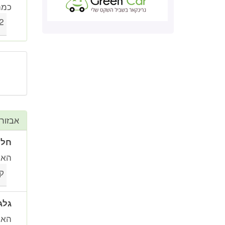
כמה
2 ו-
אבזור
חלו
האם
ק
גלג
האם