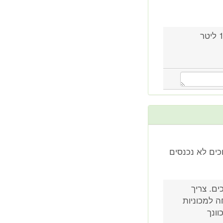
יש למלא בין 34 ל36 PSI בכל הגלגלים עבור דגם 1.6 ליטר
 הנמוכים לא נכנסים
ם. צריך
ה למכוניות
וונך