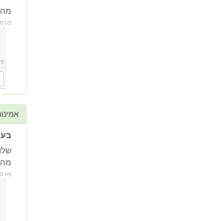
מה 
פורס
פו
אמינו
בעי
מה 
פורס