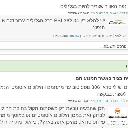
נפח האוויר שצריך להיות בגלגלים
ם
לפני 9 שנים, 9 חודשים
ע"י:
משתמש אנונימי
הנפוץ.
רסם
לפני 9 שנים, 9 חודשים
ע"י:
עידן שם טוב
מטעם
קארז
ת
ה בגיר כאשר המנוע חם
שלום יש לי סדאן 306 נוסע טוב עד מתחמם ו הילוכים אוטומטי
לעשות בבקשה
ם
לפני 8 שנים, 8 חודשים
ע"י:
משתמש אנונימי
תכן שהבעיה נובעת רק משסתום תקול בתיבת ההילוכי
לבדוק זאת במכון הילוכים אוטומטיים או במוסך מומח
פז'ו וסיטרואן. מהיכן אתה בארץ?, כי אולי ניתן יהיה לכ