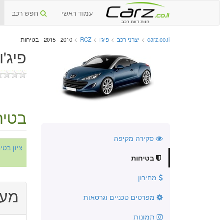
עמוד ראשי
חפש רכב
חוות דעת רכב
carz.co.il
>
יצרני רכב
>
פיג'ו
>
RCZ
>
2010 - 2015 - בטיחות
פיג'ו RCZ יד שנייה 2010 - 
בטיח
סקירה מקיפה
ציון בט
בטיחות
מחירון
מער
מפרטים טכניים וגרסאות
תמונות