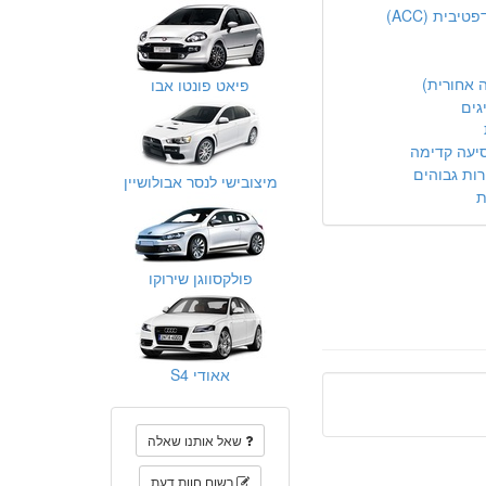
בית (ACC)
 אחורית)
פיאט פונטו אבו
גים
יעה קדימה
ות גבוהים
מיצובישי לנסר אבולושיין
ת
פולקסווגן שירוקו
אאודי S4
שאל אותנו שאלה
רשום חוות דעת