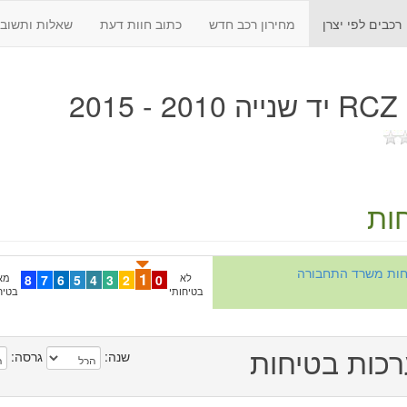
רכבים לפי יצרן
מחירון רכב חדש
כתוב חוות דעת
שאלות ותשובו
2015
ות
יחות משרד התחבורה
1
לא
0
2
3
4
5
6
7
8
מא
בטיחותי
בטיח
כות בטיחות
שנה:
גרסה: