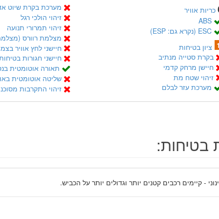
מערכת בקרת שיוט אדפטי
כריות אוויר
זיהוי הולכי רגל
ABS
זיהוי תמרורי תנועה
ESC (נקרא גם: ESP)
מצלמת רוורס (מצלמה
ציון בטיחות
חיישני לחץ אוויר בצמי
בקרת סטייה מנתיב
חיישני חגורות בטיחות
חיישן מרחק קדמי
תאורה אוטומטית בנס
זיהוי שטח מת
שליטה אוטומטית באור
מערכת עזר לבלם
זיהוי התקרבות מסוכנ
 בטיחות:
נוני - קיימים רכבים קטנים יותר וגדולים יותר על הכביש.