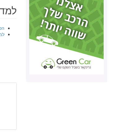
למד 
הס
למ