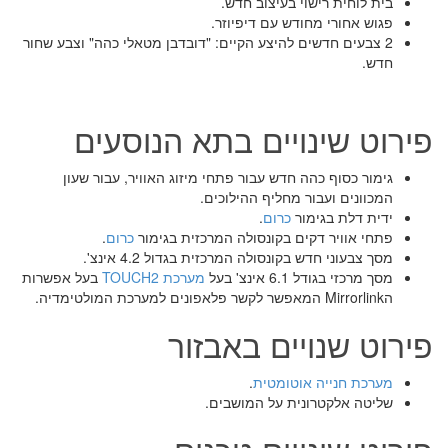
בית לוחית רישוי בעיצוב חדש.
פגוש אחורי מחודש עם דיפיוזר.
2 צבעים חדשים להיצע הקיים: "דובדבן מטאלי כהה" וצבע שחור
חדש.
פירוט שינויים בתא הנוסעים
גימור כסוף כהה חדש עבור פתחי מיזוג האוויר, עבור שעון
המכוונים ועבור מחליף ההילוכים.
ידית דלת בגימור
כרום
.
פתחי אוויר דקים בקונסולה המרכזית בגימור
כרום
.
מסך צבעוני חדש בקונסולה המרכזית בגדול 4.2 אינצ'.
מסך מרכזי בגודל 6.1 אינצ' בעל
מערכת TOUCH2
בעל אפשרות
הMirrorlink המאפשר לקשר פלאפונים למערכת המולטימדיה.
פירוט שנויים באבזור
מערכת חנייה אוטומטית
.
שליטה אלקטרונית על המושבים.