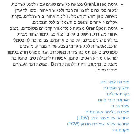
גרסת
GranLusso
מציעה פגושים שונים עם אלמנט גשר צף,
עיטור פסי כרום לחצאיות הצד ולפגוש האחורי, ספויילר עדין
מאחור, כיוון דוושות חשמלי, וילונות אחוריים חשמליים, בקרת
אקלים 4 אזורים ומושבים חשמליים לכל הנוסעים.
גרסת
GranSport
מציעה כונסי אוויר קדמיים משופרים, עיצוב
אחורי משודרג, חישוקים קלים 21 אינצ', גימור שחור מבריק
בחלקים שונים ברכב, קליפרים אדומים, צביעה כחולה בסמלי
הרכב, אפשרות לפגוש קדמי בצבע שחור מבריק, מושבים
ספורטיבים עם תמיכה צידית משופרת, הגה ספורט חדש בגימור
עור או גימור עור+סיבי פחמן, אפשרות לחבילת סיבי פחמן בה
מקבלים: מראות, ידיות דלתות קורת B ופגוש קדמי העשויים
מסיבי פחמן.
מערכת עצור וסע
חישוקי סגסוגת
בקרת אקלים
סגסוגת סיבי פחם
ציפוי כרום
מערכת בלימה אוטונומית
התראה על מעבר נתיב (LDW)
התראה על אי שמירת מרחק (FCW)
מקדם גרר