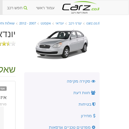
עמוד ראשי
חפש רכב
חוות דעת רכב
carz.co.il
>
יצרני רכב
>
יונדאי
>
אקסנט
>
2007 - 2012
>
שאלות ותש
יונדאי
שאלה
סקירה מקיפה
אמינ
חוות דעת
איז
בטיחות
פורס
מחירון
מפרטים טכניים וגרסאות