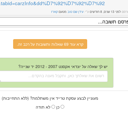
&tabid=carzInfo&dd%D7%92%D7%92%D7%92
רסם
לפני 13 שנים, 8 חודשים
ע"י:
עידן שם טוב
מטעם
קארז
קרא עוד 69 שאלות ותשובות על רכב זה.
יש לך שאלה על יונדאי אקסנט 2007 - 2012 יד שנייה?
מעוניין לבצע עסקת טרייד אין משתלמת? (ללא התחייבות)
כן
לא תודה