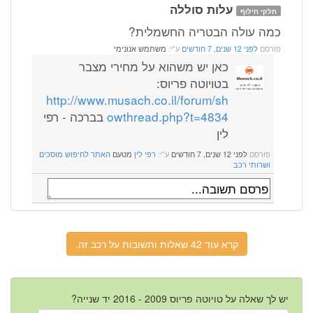
עלות סוללה
חלקי חילוף
כמה עולה הבטריה החשמלית?
פורסם
לפני 12 שנים, 7 חודשים
ע"י:
משתמש אנונימי
כאן יש משהוא על מחירי מצבר
בטויוטה פריוס:
http://www.musach.co.il/forum/sh
owthread.php?t=4834
בברכה - רפי
לין
פורסם
לפני 12 שנים, 7 חודשים
ע"י:
רפי לין
מטעם
האתר לחיפוש מוסכים
ושרותי רכב
קרא עוד 42 שאלות ותשובות על רכב זה.
יש לך שאלה על טויוטה פריוס 2009 - 2016 יד שנייה?