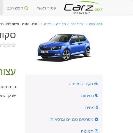
עמוד ראשי
חפש רכב
חוות דעת רכב
carz.co.il
>
יצרני רכב
>
סקודה
>
פביה
>
2015 - 2018 - עצות לפני רכישה
סקודה 
עצות
סקירה מקיפה
טרם הספקנ
בטיחות
יש לך שא
מחירון
מפרטים טכניים וגרסאות
תמונות