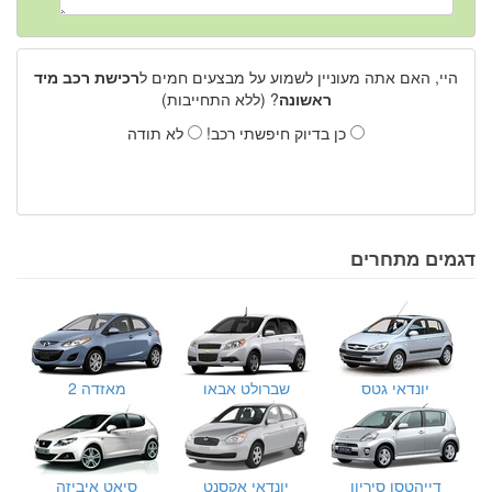
היי, האם אתה מעוניין לשמוע על מבצעים חמים ל
רכישת רכב מיד
ראשונה
? (ללא התחייבות)
כן בדיוק חיפשתי רכב!
לא תודה
דגמים מתחרים
יונדאי גטס
שברולט אבאו
מאזדה 2
דייהטסו סיריון
יונדאי אקסנט
סיאט איביזה